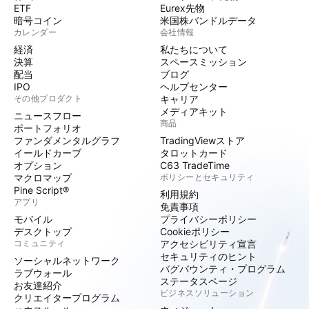
ETF
Eurex先物
暗号コイン
米国株バンドルデータ
カレンダー
会社情報
経済
私たちについて
決算
スペースミッション
配当
ブログ
IPO
ヘルプセンター
その他プロダクト
キャリア
メディアキット
ニュースフロー
商品
ポートフォリオ
ファンダメンタルグラフ
TradingViewストア
イールドカーブ
タロットカード
オプション
C63 TradeTime
マクロマップ
ポリシーとセキュリティ
Pine Script®
利用規約
アプリ
免責事項
モバイル
プライバシーポリシー
デスクトップ
Cookieポリシー
コミュニティ
アクセシビリティ宣言
セキュリティのヒント
ソーシャルネットワーク
バグバウンティ・プログラム
ラブウォール
ステータスページ
お友達紹介
ビジネスソリューション
クリエイタープログラム