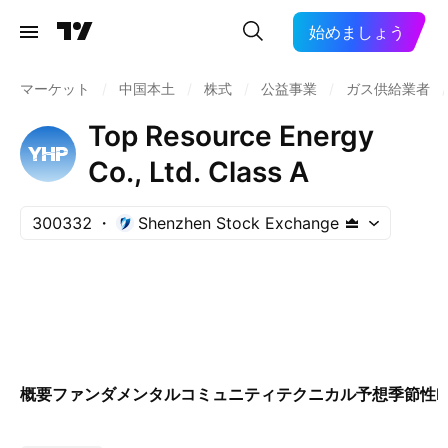
始めましょう
マーケット
/
中国本土
/
株式
/
公益事業
/
ガス供給業者
/
Top Resource Energy
Co., Ltd. Class A
300332
Shenzhen Stock Exchange
概要
ファンダメンタル
コミュニティ
テクニカル
予想
季節性
E