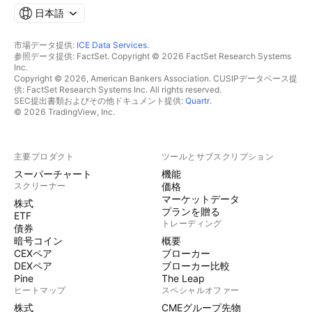
日本語
市場データ提供:
ICE Data Services
.
参照データ提供: FactSet. Copyright © 2026 FactSet Research Systems
Inc.
Copyright © 2026, American Bankers Association. CUSIPデータベース提
供: FactSet Research Systems Inc. All rights reserved.
SEC提出書類およびその他ドキュメント提供:
Quartr
.
© 2026 TradingView, Inc.
主要プロダクト
ツールとサブスクリプション
スーパーチャート
機能
スクリーナー
価格
マーケットデータ
株式
プランを贈る
ETF
トレーディング
債券
暗号コイン
概要
CEXペア
ブローカー
DEXペア
ブローカー比較
Pine
The Leap
ヒートマップ
スペシャルオファー
株式
CMEグループ先物