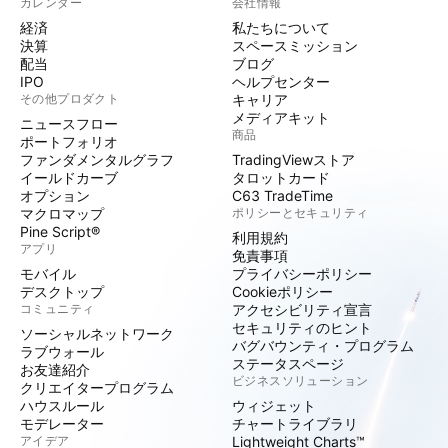
カレンダー
会社情報
経済
私たちについて
決算
スペースミッション
配当
ブログ
IPO
ヘルプセンター
その他プロダクト
キャリア
メディアキット
ニュースフロー
商品
ポートフォリオ
ファンダメンタルグラフ
TradingViewストア
イールドカーブ
タロットカード
オプション
C63 TradeTime
マクロマップ
ポリシーとセキュリティ
Pine Script®
利用規約
アプリ
免責事項
モバイル
プライバシーポリシー
デスクトップ
Cookieポリシー
コミュニティ
アクセシビリティ宣言
セキュリティのヒント
ソーシャルネットワーク
バグバウンティ・プログラム
ラブウォール
ステータスページ
お友達紹介
ビジネスソリューション
クリエイタープログラム
ハウスルール
ウィジェット
モデレーター
チャートライブラリ
アイデア
Lightweight Charts™