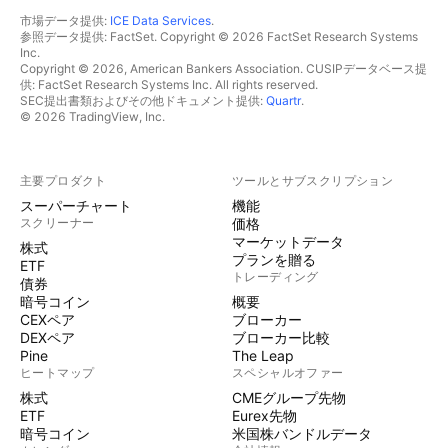
市場データ提供:
ICE Data Services
.
参照データ提供: FactSet. Copyright © 2026 FactSet Research Systems
Inc.
Copyright © 2026, American Bankers Association. CUSIPデータベース提
供: FactSet Research Systems Inc. All rights reserved.
SEC提出書類およびその他ドキュメント提供:
Quartr
.
© 2026 TradingView, Inc.
主要プロダクト
ツールとサブスクリプション
スーパーチャート
機能
スクリーナー
価格
マーケットデータ
株式
プランを贈る
ETF
トレーディング
債券
暗号コイン
概要
CEXペア
ブローカー
DEXペア
ブローカー比較
Pine
The Leap
ヒートマップ
スペシャルオファー
株式
CMEグループ先物
ETF
Eurex先物
暗号コイン
米国株バンドルデータ