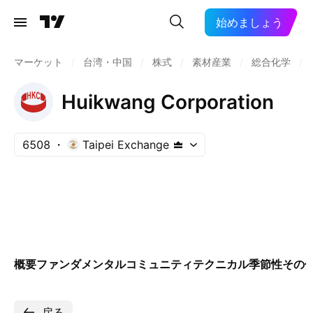
始めましょう
マーケット
/
台湾・中国
/
株式
/
素材産業
/
総合化学
/
Huikwang Corporation
6508
Taipei Exchange
概要
ファンダメンタル
コミュニティ
テクニカル
季節性
その
戻る