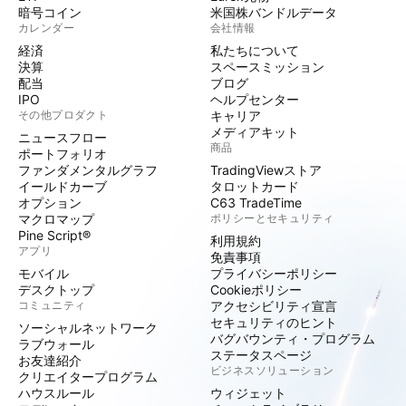
暗号コイン
米国株バンドルデータ
カレンダー
会社情報
経済
私たちについて
決算
スペースミッション
配当
ブログ
IPO
ヘルプセンター
その他プロダクト
キャリア
メディアキット
ニュースフロー
商品
ポートフォリオ
ファンダメンタルグラフ
TradingViewストア
イールドカーブ
タロットカード
オプション
C63 TradeTime
マクロマップ
ポリシーとセキュリティ
Pine Script®
利用規約
アプリ
免責事項
モバイル
プライバシーポリシー
デスクトップ
Cookieポリシー
コミュニティ
アクセシビリティ宣言
セキュリティのヒント
ソーシャルネットワーク
バグバウンティ・プログラム
ラブウォール
ステータスページ
お友達紹介
ビジネスソリューション
クリエイタープログラム
ハウスルール
ウィジェット