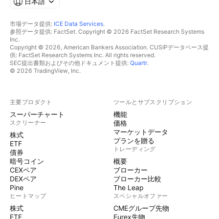
日本語
市場データ提供:
ICE Data Services
.
参照データ提供: FactSet. Copyright © 2026 FactSet Research Systems
Inc.
Copyright © 2026, American Bankers Association. CUSIPデータベース提
供: FactSet Research Systems Inc. All rights reserved.
SEC提出書類およびその他ドキュメント提供:
Quartr
.
© 2026 TradingView, Inc.
主要プロダクト
ツールとサブスクリプション
スーパーチャート
機能
スクリーナー
価格
マーケットデータ
株式
プランを贈る
ETF
トレーディング
債券
暗号コイン
概要
CEXペア
ブローカー
DEXペア
ブローカー比較
Pine
The Leap
ヒートマップ
スペシャルオファー
株式
CMEグループ先物
ETF
Eurex先物