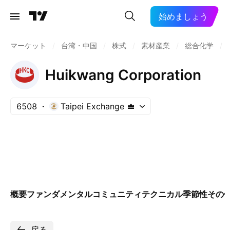
始めましょう
マーケット
/
台湾・中国
/
株式
/
素材産業
/
総合化学
/
Huikwang Corporation
6508
Taipei Exchange
概要
ファンダメンタル
コミュニティ
テクニカル
季節性
その
戻る