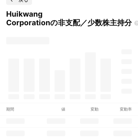
Huikwang
Corporationの非支配／少数株主持分
期間
値
変動
変動率