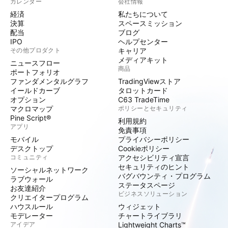
カレンダー
会社情報
経済
私たちについて
決算
スペースミッション
配当
ブログ
IPO
ヘルプセンター
その他プロダクト
キャリア
メディアキット
ニュースフロー
商品
ポートフォリオ
ファンダメンタルグラフ
TradingViewストア
イールドカーブ
タロットカード
オプション
C63 TradeTime
マクロマップ
ポリシーとセキュリティ
Pine Script®
利用規約
アプリ
免責事項
モバイル
プライバシーポリシー
デスクトップ
Cookieポリシー
コミュニティ
アクセシビリティ宣言
セキュリティのヒント
ソーシャルネットワーク
バグバウンティ・プログラム
ラブウォール
ステータスページ
お友達紹介
ビジネスソリューション
クリエイタープログラム
ハウスルール
ウィジェット
モデレーター
チャートライブラリ
アイデア
Lightweight Charts™