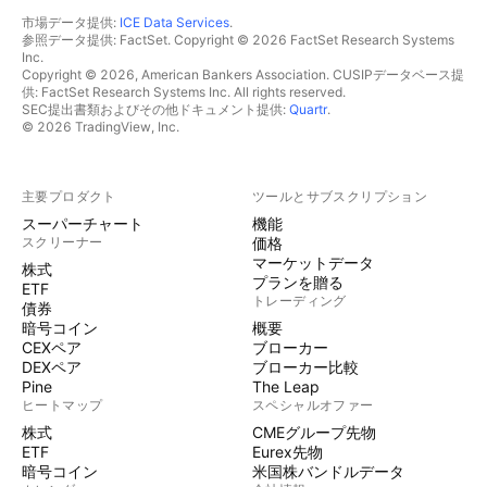
市場データ提供:
ICE Data Services
.
参照データ提供: FactSet. Copyright © 2026 FactSet Research Systems
Inc.
Copyright © 2026, American Bankers Association. CUSIPデータベース提
供: FactSet Research Systems Inc. All rights reserved.
SEC提出書類およびその他ドキュメント提供:
Quartr
.
© 2026 TradingView, Inc.
主要プロダクト
ツールとサブスクリプション
スーパーチャート
機能
スクリーナー
価格
マーケットデータ
株式
プランを贈る
ETF
トレーディング
債券
暗号コイン
概要
CEXペア
ブローカー
DEXペア
ブローカー比較
Pine
The Leap
ヒートマップ
スペシャルオファー
株式
CMEグループ先物
ETF
Eurex先物
暗号コイン
米国株バンドルデータ