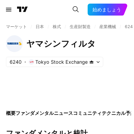
始めましょう
マーケット
/
日本
/
株式
/
生産財製造
/
産業機械
/
624
ヤマシンフィルタ
6240
Tokyo Stock Exchange
概要
ファンダメンタル
ニュース
コミュニティ
テクニカル
予
ファンダメンタルと統計