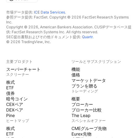
市場データ提供:
ICE Data Services
.
参照データ提供: FactSet. Copyright © 2026 FactSet Research Systems
Inc.
Copyright © 2026, American Bankers Association. CUSIPデータベース提
供: FactSet Research Systems Inc. All rights reserved.
SEC提出書類およびその他ドキュメント提供:
Quartr
.
© 2026 TradingView, Inc.
主要プロダクト
ツールとサブスクリプション
スーパーチャート
機能
スクリーナー
価格
マーケットデータ
株式
プランを贈る
ETF
トレーディング
債券
暗号コイン
概要
CEXペア
ブローカー
DEXペア
ブローカー比較
Pine
The Leap
ヒートマップ
スペシャルオファー
株式
CMEグループ先物
ETF
Eurex先物