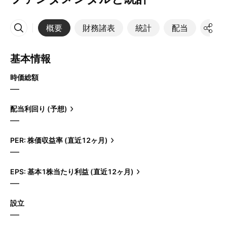
概要
財務諸表
統計
配当
決算
その他
基本情報
時価総額
—
配当利回り (予想)
—
PER: 株価収益率 (直近12ヶ月)
—
EPS: 基本1株当たり利益 (直近12ヶ月)
—
設立
—