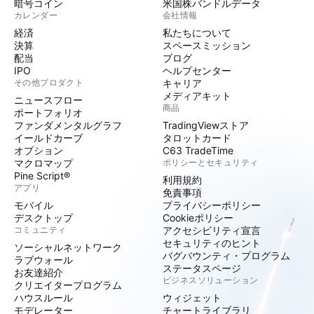
暗号コイン
米国株バンドルデータ
カレンダー
会社情報
経済
私たちについて
決算
スペースミッション
配当
ブログ
IPO
ヘルプセンター
その他プロダクト
キャリア
メディアキット
ニュースフロー
商品
ポートフォリオ
ファンダメンタルグラフ
TradingViewストア
イールドカーブ
タロットカード
オプション
C63 TradeTime
マクロマップ
ポリシーとセキュリティ
Pine Script®
利用規約
アプリ
免責事項
モバイル
プライバシーポリシー
デスクトップ
Cookieポリシー
コミュニティ
アクセシビリティ宣言
セキュリティのヒント
ソーシャルネットワーク
バグバウンティ・プログラム
ラブウォール
ステータスページ
お友達紹介
ビジネスソリューション
クリエイタープログラム
ハウスルール
ウィジェット
モデレーター
チャートライブラリ