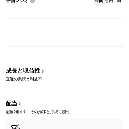
評価レシオ
年間
その他
四半期
成長と収益性
直近の業績と利益率
配当
配当利回り、その推移と持続可能性