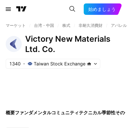
始めましょう
マーケット
/
台湾・中国
/
株式
/
非耐久消費財
/
アパレル
Victory New Materials
Ltd. Co.
1340
Taiwan Stock Exchange
概要
ファンダメンタル
コミュニティ
テクニカル
季節性
その