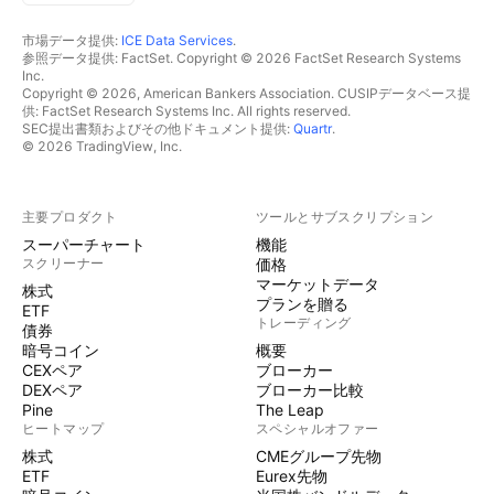
市場データ提供:
ICE Data Services
.
参照データ提供: FactSet. Copyright © 2026 FactSet Research Systems
Inc.
Copyright © 2026, American Bankers Association. CUSIPデータベース提
供: FactSet Research Systems Inc. All rights reserved.
SEC提出書類およびその他ドキュメント提供:
Quartr
.
© 2026 TradingView, Inc.
主要プロダクト
ツールとサブスクリプション
スーパーチャート
機能
スクリーナー
価格
マーケットデータ
株式
プランを贈る
ETF
トレーディング
債券
暗号コイン
概要
CEXペア
ブローカー
DEXペア
ブローカー比較
Pine
The Leap
ヒートマップ
スペシャルオファー
株式
CMEグループ先物
ETF
Eurex先物