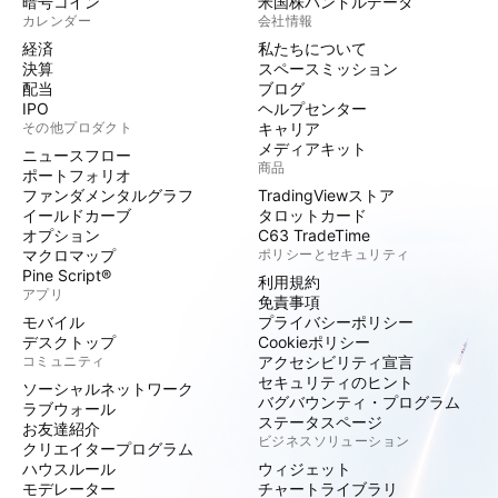
暗号コイン
米国株バンドルデータ
カレンダー
会社情報
経済
私たちについて
決算
スペースミッション
配当
ブログ
IPO
ヘルプセンター
その他プロダクト
キャリア
メディアキット
ニュースフロー
商品
ポートフォリオ
ファンダメンタルグラフ
TradingViewストア
イールドカーブ
タロットカード
オプション
C63 TradeTime
マクロマップ
ポリシーとセキュリティ
Pine Script®
利用規約
アプリ
免責事項
モバイル
プライバシーポリシー
デスクトップ
Cookieポリシー
コミュニティ
アクセシビリティ宣言
セキュリティのヒント
ソーシャルネットワーク
バグバウンティ・プログラム
ラブウォール
ステータスページ
お友達紹介
ビジネスソリューション
クリエイタープログラム
ハウスルール
ウィジェット
モデレーター
チャートライブラリ