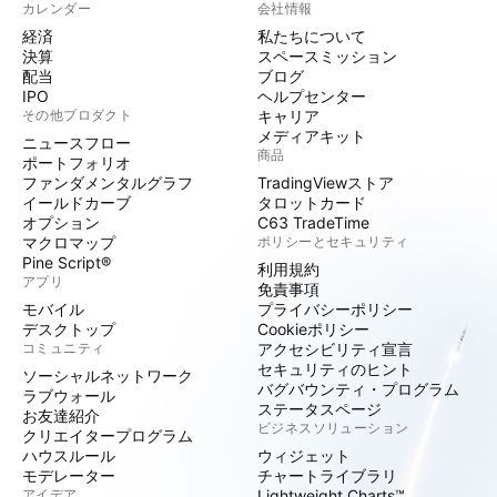
カレンダー
会社情報
経済
私たちについて
決算
スペースミッション
配当
ブログ
IPO
ヘルプセンター
その他プロダクト
キャリア
メディアキット
ニュースフロー
商品
ポートフォリオ
ファンダメンタルグラフ
TradingViewストア
イールドカーブ
タロットカード
オプション
C63 TradeTime
マクロマップ
ポリシーとセキュリティ
Pine Script®
利用規約
アプリ
免責事項
モバイル
プライバシーポリシー
デスクトップ
Cookieポリシー
コミュニティ
アクセシビリティ宣言
セキュリティのヒント
ソーシャルネットワーク
バグバウンティ・プログラム
ラブウォール
ステータスページ
お友達紹介
ビジネスソリューション
クリエイタープログラム
ハウスルール
ウィジェット
モデレーター
チャートライブラリ
アイデア
Lightweight Charts™