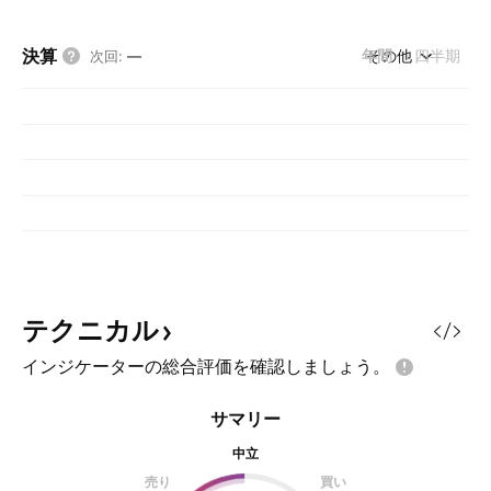
決算
年間
その他
四半期
次回
:
—
テクニカル
インジケーターの総合評価を確認しましょう。
サマリー
中立
売り
買い