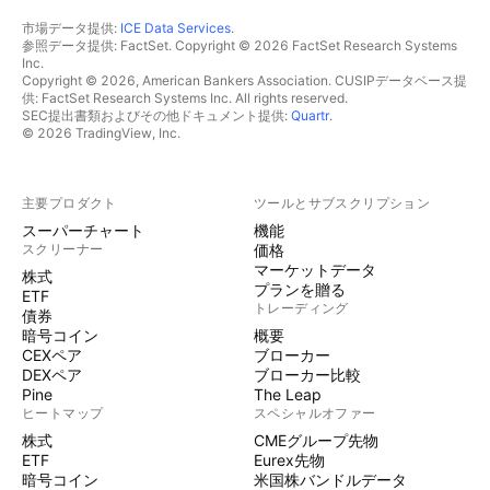
市場データ提供:
ICE Data Services
.
参照データ提供: FactSet. Copyright © 2026 FactSet Research Systems
Inc.
Copyright © 2026, American Bankers Association. CUSIPデータベース提
供: FactSet Research Systems Inc. All rights reserved.
SEC提出書類およびその他ドキュメント提供:
Quartr
.
© 2026 TradingView, Inc.
主要プロダクト
ツールとサブスクリプション
スーパーチャート
機能
スクリーナー
価格
マーケットデータ
株式
プランを贈る
ETF
トレーディング
債券
暗号コイン
概要
CEXペア
ブローカー
DEXペア
ブローカー比較
Pine
The Leap
ヒートマップ
スペシャルオファー
株式
CMEグループ先物
ETF
Eurex先物
暗号コイン
米国株バンドルデータ