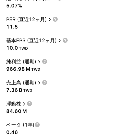
5.07%
PER (直近12ヶ月)
11.5
基本EPS (直近12ヶ月)
10.0
TWD
純利益 (通期)
‪966.98 M‬
TWD
売上高 (通期)
‪7.36 B‬
TWD
浮動株
‪84.60 M‬
ベータ (1年)
0.46