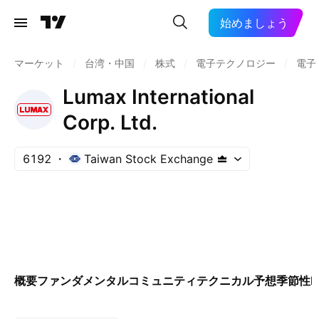
始めましょう
マーケット
/
台湾・中国
/
株式
/
電子テクノロジー
/
電子
Lumax International
Corp. Ltd.
6192
Taiwan Stock Exchange
概要
ファンダメンタル
コミュニティ
テクニカル
予想
季節性
E