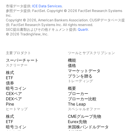
市場データ提供:
ICE Data Services
.
参照データ提供: FactSet. Copyright © 2026 FactSet Research Systems
Inc.
Copyright © 2026, American Bankers Association. CUSIPデータベース提
供: FactSet Research Systems Inc. All rights reserved.
SEC提出書類およびその他ドキュメント提供:
Quartr
.
© 2026 TradingView, Inc.
主要プロダクト
ツールとサブスクリプション
スーパーチャート
機能
スクリーナー
価格
マーケットデータ
株式
プランを贈る
ETF
トレーディング
債券
暗号コイン
概要
CEXペア
ブローカー
DEXペア
ブローカー比較
Pine
The Leap
ヒートマップ
スペシャルオファー
株式
CMEグループ先物
ETF
Eurex先物
暗号コイン
米国株バンドルデータ