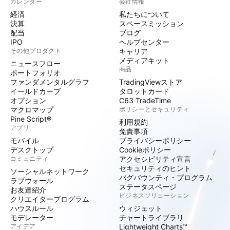
カレンダー
会社情報
経済
私たちについて
決算
スペースミッション
配当
ブログ
IPO
ヘルプセンター
その他プロダクト
キャリア
メディアキット
ニュースフロー
商品
ポートフォリオ
ファンダメンタルグラフ
TradingViewストア
イールドカーブ
タロットカード
オプション
C63 TradeTime
マクロマップ
ポリシーとセキュリティ
Pine Script®
利用規約
アプリ
免責事項
モバイル
プライバシーポリシー
デスクトップ
Cookieポリシー
コミュニティ
アクセシビリティ宣言
セキュリティのヒント
ソーシャルネットワーク
バグバウンティ・プログラム
ラブウォール
ステータスページ
お友達紹介
ビジネスソリューション
クリエイタープログラム
ハウスルール
ウィジェット
モデレーター
チャートライブラリ
アイデア
Lightweight Charts™