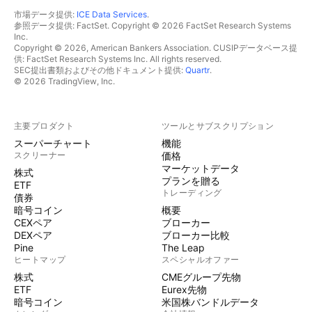
市場データ提供:
ICE Data Services
.
参照データ提供: FactSet. Copyright © 2026 FactSet Research Systems
Inc.
Copyright © 2026, American Bankers Association. CUSIPデータベース提
供: FactSet Research Systems Inc. All rights reserved.
SEC提出書類およびその他ドキュメント提供:
Quartr
.
© 2026 TradingView, Inc.
主要プロダクト
ツールとサブスクリプション
スーパーチャート
機能
スクリーナー
価格
マーケットデータ
株式
プランを贈る
ETF
トレーディング
債券
暗号コイン
概要
CEXペア
ブローカー
DEXペア
ブローカー比較
Pine
The Leap
ヒートマップ
スペシャルオファー
株式
CMEグループ先物
ETF
Eurex先物
暗号コイン
米国株バンドルデータ