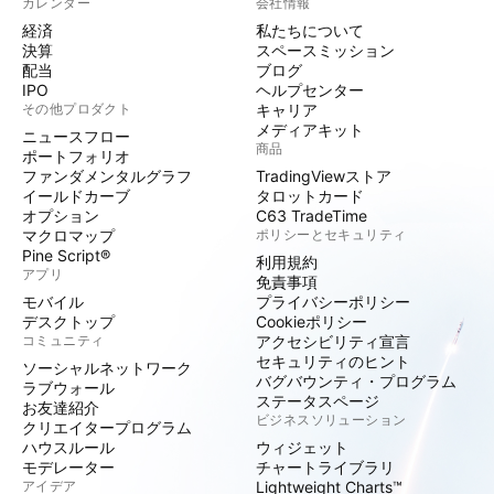
カレンダー
会社情報
経済
私たちについて
決算
スペースミッション
配当
ブログ
IPO
ヘルプセンター
その他プロダクト
キャリア
メディアキット
ニュースフロー
商品
ポートフォリオ
ファンダメンタルグラフ
TradingViewストア
イールドカーブ
タロットカード
オプション
C63 TradeTime
マクロマップ
ポリシーとセキュリティ
Pine Script®
利用規約
アプリ
免責事項
モバイル
プライバシーポリシー
デスクトップ
Cookieポリシー
コミュニティ
アクセシビリティ宣言
セキュリティのヒント
ソーシャルネットワーク
バグバウンティ・プログラム
ラブウォール
ステータスページ
お友達紹介
ビジネスソリューション
クリエイタープログラム
ハウスルール
ウィジェット
モデレーター
チャートライブラリ
アイデア
Lightweight Charts™