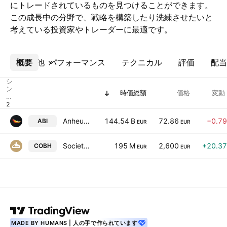
にトレードされているものを見つけることができます。
この成長中の分野で、戦略を構築したり洗練させたいと
考えている投資家やトレーダーに最適です。
概要
その他
パフォーマンス
テクニカル
評価
配当
シ
ン
時価総額
価格
変動
ボ
ル
Anheuser-Busch InBev SA/NV
144.54 B
72.86
−0.7
ABI
EUR
EUR
Societe commerciale de brasserie
195 M
2,600
+20.3
COBH
EUR
EUR
MADE BY HUMANS | 人の手で作られています