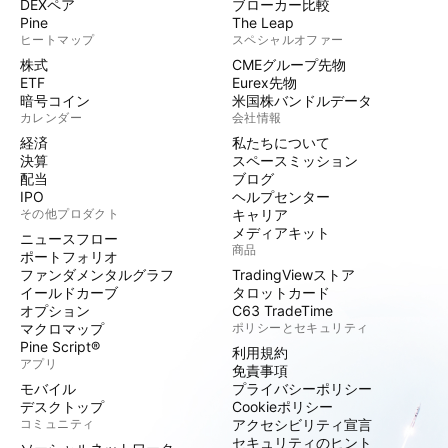
DEXペア
ブローカー比較
Pine
The Leap
ヒートマップ
スペシャルオファー
株式
CMEグループ先物
ETF
Eurex先物
暗号コイン
米国株バンドルデータ
カレンダー
会社情報
経済
私たちについて
決算
スペースミッション
配当
ブログ
IPO
ヘルプセンター
その他プロダクト
キャリア
メディアキット
ニュースフロー
商品
ポートフォリオ
ファンダメンタルグラフ
TradingViewストア
イールドカーブ
タロットカード
オプション
C63 TradeTime
マクロマップ
ポリシーとセキュリティ
Pine Script®
利用規約
アプリ
免責事項
モバイル
プライバシーポリシー
デスクトップ
Cookieポリシー
コミュニティ
アクセシビリティ宣言
セキュリティのヒント