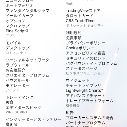
ニュースフロー
商品
ポートフォリオ
ファンダメンタルグラフ
TradingViewストア
イールドカーブ
タロットカード
オプション
C63 TradeTime
マクロマップ
ポリシーとセキュリティ
Pine Script®
利用規約
アプリ
免責事項
モバイル
プライバシーポリシー
デスクトップ
Cookieポリシー
コミュニティ
アクセシビリティ宣言
セキュリティのヒント
ソーシャルネットワーク
バグバウンティ・プログラム
ラブウォール
ステータスページ
お友達紹介
ビジネスソリューション
クリエイタープログラム
ハウスルール
ウィジェット
モデレーター
チャートライブラリ
アイデア
Lightweight Charts™
アドバンスドチャート
トレーディング
トレードプラットフォーム
教育
成長機会
エディターズピック
PINE SCRIPT
広告
ブローカーシステムの統合
インジケーターとストラテジー
パートナープログラム
魔術師