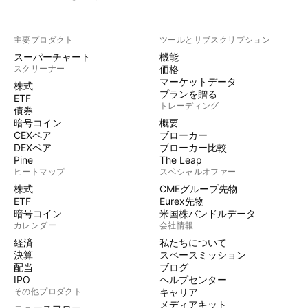
主要プロダクト
ツールとサブスクリプション
スーパーチャート
機能
スクリーナー
価格
マーケットデータ
株式
プランを贈る
ETF
トレーディング
債券
暗号コイン
概要
CEXペア
ブローカー
DEXペア
ブローカー比較
Pine
The Leap
ヒートマップ
スペシャルオファー
株式
CMEグループ先物
ETF
Eurex先物
暗号コイン
米国株バンドルデータ
カレンダー
会社情報
経済
私たちについて
決算
スペースミッション
配当
ブログ
IPO
ヘルプセンター
その他プロダクト
キャリア
メディアキット