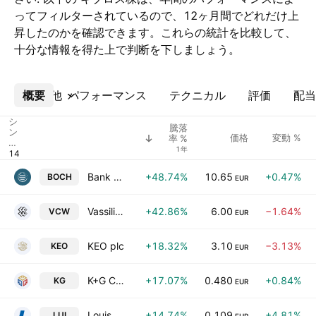
ってフィルターされているので、12ヶ月間でどれだけ上
昇したのかを確認できます。これらの統計を比較して、
十分な情報を得た上で判断を下しましょう。
概要
その他
パフォーマンス
テクニカル
評価
配当
シ
騰落
ン
価格
変動 %
率 %
ボ
1年
ル
Bank of Cyprus Holdings Plc
+48.74%
10.65
+0.47%
BOCH
EUR
Vassiliko Cement Works Public Co. Ltd.
+42.86%
6.00
−1.64%
VCW
EUR
KEO plc
+18.32%
3.10
−3.13%
KEO
EUR
K+G Complex Public Company Ltd
+17.07%
0.480
+0.84%
KG
EUR
Louis Public Company Ltd.
+14.74%
0.109
+4.81%
LUI