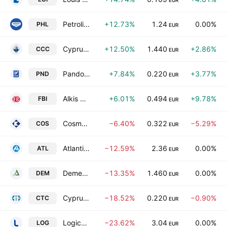
EUR
Petrolina (Holdings) Public Ltd.
+12.73%
1.24
0.00%
PHL
EUR
Cyprus Cement Company Limited
+12.50%
1.440
+2.86%
CCC
EUR
Pandora Investments Public Ltd.
+7.84%
0.220
+3.77%
PND
EUR
Alkis H. Hadjikyriacos (Frou Frou Biscuits) Public Ltd.
+6.01%
0.494
+9.78%
FBI
EUR
Cosmos Insurance Public Co. Ltd.
−6.40%
0.322
−5.29%
COS
EUR
Atlantic Insurance Company Public Limited
−12.59%
2.36
0.00%
ATL
EUR
Demetra Holdings Plc
−13.35%
1.460
0.00%
DEM
EUR
Cyprus Trading Corporation Plc
−18.52%
0.220
−0.90%
CTC
EUR
Logicom Public Ltd.
−23.62%
3.04
0.00%
LOG
EUR