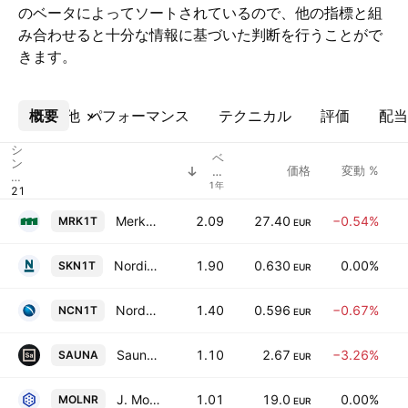
のベータによってソートされているので、他の指標と組
み合わせると十分な情報に基づいた判断を行うことがで
きます。
概要
その他
パフォーマンス
テクニカル
評価
配当
シ
ベ
ン
価格
変動 %
ー
ボ
タ
1年
ル
Merko Ehitus AS
2.09
27.40
−0.54%
MRK1T
EUR
Nordic Fibreboard AS
1.90
0.630
0.00%
SKN1T
EUR
Nordecon AS
1.40
0.596
−0.67%
NCN1T
EUR
Saunum Group AS
1.10
2.67
−3.26%
SAUNA
EUR
J. Molner AS
1.01
19.0
0.00%
MOLNR
EUR