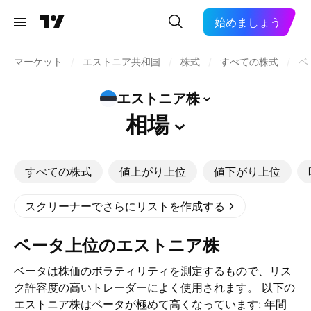
始めましょう
マーケット
/
エストニア共和国
/
株式
/
すべての株式
/
ベ
エストニア株
相場
すべての株式
値上がり上位
値下がり上位
スクリーナーでさらにリストを作成する
ベータ上位のエストニア株
ベータは株価のボラティリティを測定するもので、リス
ク許容度の高いトレーダーによく使用されます。 以下の
エストニア株はベータが極めて高くなっています: 年間