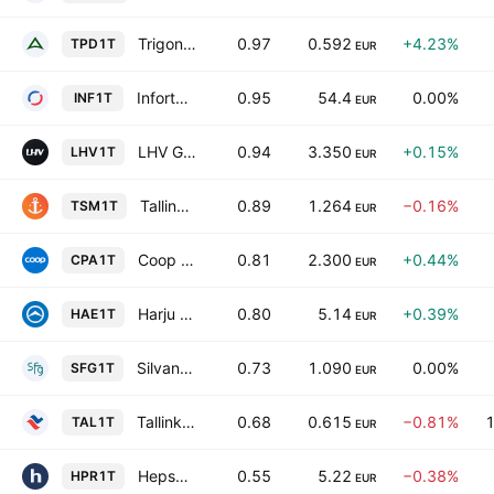
Trigon Property Development AS
0.97
0.592
+4.23%
TPD1T
EUR
Infortar AS
0.95
54.4
0.00%
INF1T
EUR
LHV Group AS
0.94
3.350
+0.15%
LHV1T
EUR
Tallinna Sadam AS
0.89
1.264
−0.16%
TSM1T
EUR
Coop Pank AS
0.81
2.300
+0.44%
CPA1T
EUR
Harju Elekter Group AS
0.80
5.14
+0.39%
HAE1T
EUR
Silvano Fashion Group AS
0.73
1.090
0.00%
SFG1T
EUR
Tallink Grupp AS
0.68
0.615
−0.81%
1
TAL1T
EUR
Hepsor AS
0.55
5.22
−0.38%
HPR1T
EUR