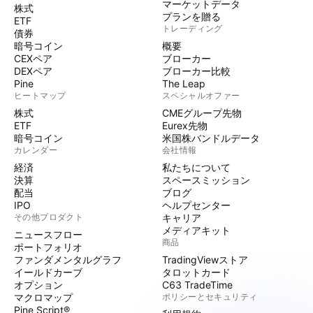
マーケットデータ
株式
プランを贈る
ETF
トレーディング
債券
暗号コイン
概要
CEXペア
ブローカー
DEXペア
ブローカー比較
Pine
The Leap
ヒートマップ
スペシャルオファー
株式
CMEグループ先物
ETF
Eurex先物
暗号コイン
米国株バンドルデータ
カレンダー
会社情報
経済
私たちについて
決算
スペースミッション
配当
ブログ
IPO
ヘルプセンター
その他プロダクト
キャリア
メディアキット
ニュースフロー
商品
ポートフォリオ
ファンダメンタルグラフ
TradingViewストア
イールドカーブ
タロットカード
オプション
C63 TradeTime
マクロマップ
ポリシーとセキュリティ
Pine Script®