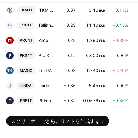
TKM Grupp AS
0.37
9.16
+0.11%
TKM1T
EUR
Tallinna Vesi AS Class A
0.28
11.10
+0.45%
TVE1T
EUR
Arco Vara AS
0.28
1.290
−0.39%
ARC1T
EUR
Pro Kapital Grupp AS
0.15
0.650
0.00%
PKG1T
EUR
TextMagic AS
0.03
1.740
−2.79%
MAGIC
EUR
Linda Nektar AS
−0.36
5.45
0.00%
LINDA
EUR
PRFoods AS
−0.82
0.0576
+0.35%
PRF1T
EUR
スクリーナーでさらにリストを作成する