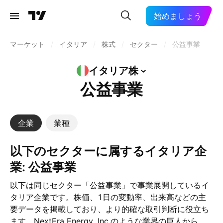
始めましょう
マーケット
/
イタリア
/
株式
/
セクター
/
公益事業
イタリア株
公益事業
企業
業種
以下のセクターに属するイタリア企
業: 公益事業
以下は同じセクター「公益事業」で事業展開しているイ
タリア企業です。株価、1日の変動率、出来高などの主
要データを掲載しており、より的確な取引判断に役立ち
ます。NextEra Energy, Inc.のような業界の巨人から、