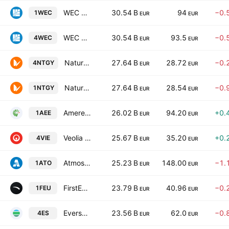
WEC Energy Group Inc
30.54 B
94
−0.
1WEC
EUR
EUR
WEC Energy Group Inc
30.54 B
93.5
−0.
4WEC
EUR
EUR
Naturgy Energy Group, S.A.
27.64 B
28.72
−0.
4NTGY
EUR
EUR
Naturgy Energy Group, S.A.
27.64 B
28.54
−0.
1NTGY
EUR
EUR
Ameren Corporation
26.02 B
94.20
+0.
1AEE
EUR
EUR
Veolia Environnement SA
25.67 B
35.20
+0.
4VIE
EUR
EUR
Atmos Energy Corporation
25.23 B
148.00
−1.
1ATO
EUR
EUR
FirstEnergy Corp.
23.79 B
40.96
−0.
1FEU
EUR
EUR
Eversource Energy
23.56 B
62.0
−0.
4ES
EUR
EUR