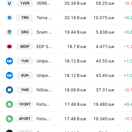
VERBUND AG Class A
20.34 B
58.25
−0.
1VER
EUR
EUR
Terna S.p.A.
20.19 B
10.075
+0.
TRN
EUR
EUR
Snam S.p.A.
19.44 B
5.838
+0.
SRG
EUR
EUR
EDP S.A.
18.7 B
4.477
−1.
4EDP
EUR
EUR
Uniper SE
18.12 B
43.55
+1.
1UN
EUR
EUR
Uniper SE
18.12 B
43.40
+1.
4UN
EUR
EUR
NiSource Inc
18.06 B
37.31
−0.
1NIS
EUR
EUR
Fortum Oyj
17.48 B
19.480
+0.
1FORT
EUR
EUR
Fortum Oyj
17.48 B
19.345
−0.
4FORT
EUR
EUR