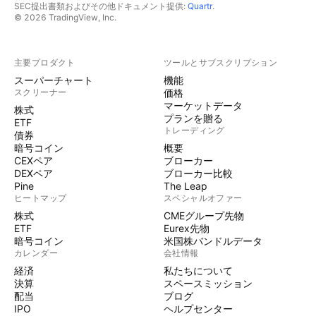
SEC提出書類およびその他ドキュメント提供:
Quartr
.
© 2026 TradingView, Inc.
主要プロダクト
ツールとサブスクリプション
スーパーチャート
機能
スクリーナー
価格
マーケットデータ
株式
プランを贈る
ETF
トレーディング
債券
暗号コイン
概要
CEXペア
ブローカー
DEXペア
ブローカー比較
Pine
The Leap
ヒートマップ
スペシャルオファー
株式
CMEグループ先物
ETF
Eurex先物
暗号コイン
米国株バンドルデータ
カレンダー
会社情報
経済
私たちについて
決算
スペースミッション
配当
ブログ
IPO
ヘルプセンター