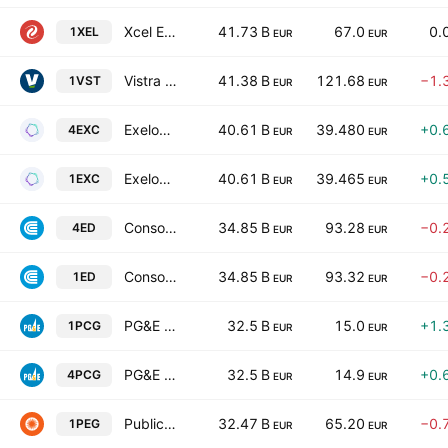
Xcel Energy Inc.
41.73 B
67.0
0.
1XEL
EUR
EUR
Vistra Corp.
41.38 B
121.68
−1.
1VST
EUR
EUR
Exelon Corporation
40.61 B
39.480
+0.
4EXC
EUR
EUR
Exelon Corporation
40.61 B
39.465
+0.
1EXC
EUR
EUR
Consolidated Edison, Inc.
34.85 B
93.28
−0.
4ED
EUR
EUR
Consolidated Edison, Inc.
34.85 B
93.32
−0.
1ED
EUR
EUR
PG&E Corporation
32.5 B
15.0
+1.
1PCG
EUR
EUR
PG&E Corporation
32.5 B
14.9
+0.
4PCG
EUR
EUR
Public Service Enterprise Group Inc
32.47 B
65.20
−0.
1PEG
EUR
EUR