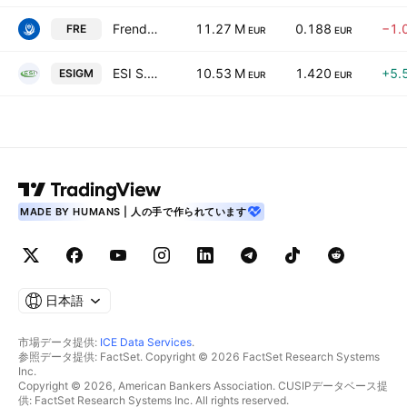
Frendy Energy SpA
11.27 M
0.188
−1.
FRE
EUR
EUR
ESI S.p.A.
10.53 M
1.420
+5.
ESIGM
EUR
EUR
MADE BY HUMANS | 人の手で作られています
日本語
市場データ提供:
ICE Data Services
.
参照データ提供: FactSet. Copyright © 2026 FactSet Research Systems
Inc.
Copyright © 2026, American Bankers Association. CUSIPデータベース提
供: FactSet Research Systems Inc. All rights reserved.