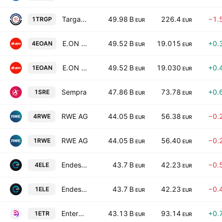
Targa Resources Corp.
49.98 B
226.4
−1.
1TRGP
EUR
EUR
E.ON SE
49.52 B
19.015
+0.
4EOAN
EUR
EUR
E.ON SE
49.52 B
19.030
+0.
1EOAN
EUR
EUR
Sempra
47.86 B
73.78
+0.
1SRE
EUR
EUR
RWE AG
44.05 B
56.38
−0.
4RWE
EUR
EUR
RWE AG
44.05 B
56.40
−0.
1RWE
EUR
EUR
Endesa S.A.
43.7 B
42.23
−0.
4ELE
EUR
EUR
Endesa S.A.
43.7 B
42.23
−0.
1ELE
EUR
EUR
Entergy Corporation
43.13 B
93.14
+0.
1ETR
EUR
EUR