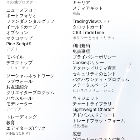
その他プロダクト
キャリア
メディアキット
ニュースフロー
商品
ポートフォリオ
ファンダメンタルグラフ
TradingViewストア
イールドカーブ
タロットカード
オプション
C63 TradeTime
マクロマップ
ポリシーとセキュリティ
Pine Script®
利用規約
アプリ
免責事項
モバイル
プライバシーポリシー
デスクトップ
Cookieポリシー
コミュニティ
アクセシビリティ宣言
セキュリティのヒント
ソーシャルネットワーク
バグバウンティ・プログラム
ラブウォール
ステータスページ
お友達紹介
ビジネスソリューション
クリエイタープログラム
ハウスルール
ウィジェット
モデレーター
チャートライブラリ
アイデア
Lightweight Charts™
アドバンスドチャート
トレーディング
トレードプラットフォーム
教育
成長機会
エディターズピック
PINE SCRIPT
広告
ブローカーシステムの統合