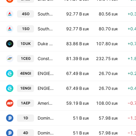
Southern Company
92.77 B
80.56
+0.
4SO
EUR
EUR
Southern Company
92.77 B
80.70
+0.
1SO
EUR
EUR
Duke Energy Corporation
83.86 B
107.80
+0.
1DUK
EUR
EUR
Constellation Energy Corporation
81.39 B
232.75
+1.
1CEG
EUR
EUR
ENGIE S.A.
67.49 B
26.70
+0.
4ENGI
EUR
EUR
ENGIE S.A.
67.49 B
26.70
+0.
1ENGI
EUR
EUR
American Electric Power Company, Inc.
59.19 B
108.00
−0.
1AEP
EUR
EUR
Dominion Energy Inc
51 B
57.98
−1.
1D
EUR
EUR
Dominion Energy Inc
51 B
57.98
−1.
4D
EUR
EUR