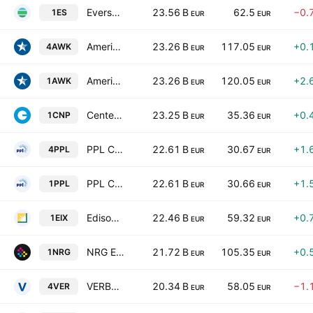
Eversource Energy
23.56 B
62.5
−0.
1ES
EUR
EUR
American Water Works Company, Inc.
23.26 B
117.05
+0.
4AWK
EUR
EUR
American Water Works Company, Inc.
23.26 B
120.05
+2.
1AWK
EUR
EUR
CenterPoint Energy, Inc.
23.25 B
35.36
+0.
1CNP
EUR
EUR
PPL Corporation
22.61 B
30.67
+1.
4PPL
EUR
EUR
PPL Corporation
22.61 B
30.66
+1.
1PPL
EUR
EUR
Edison International
22.46 B
59.32
+0.
1EIX
EUR
EUR
NRG Energy, Inc.
21.72 B
105.35
+0.
1NRG
EUR
EUR
VERBUND AG Class A
20.34 B
58.05
−1.
4VER
EUR
EUR