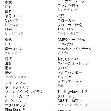
マーケットデータ
株式
プランを贈る
ETF
トレーディング
債券
暗号コイン
概要
CEXペア
ブローカー
DEXペア
ブローカー比較
Pine
The Leap
ヒートマップ
スペシャルオファー
株式
CMEグループ先物
ETF
Eurex先物
暗号コイン
米国株バンドルデータ
カレンダー
会社情報
経済
私たちについて
決算
スペースミッション
配当
ブログ
IPO
ヘルプセンター
その他プロダクト
キャリア
メディアキット
ニュースフロー
商品
ポートフォリオ
ファンダメンタルグラフ
TradingViewストア
イールドカーブ
タロットカード
オプション
C63 TradeTime
マクロマップ
ポリシーとセキュリティ
Pine Script®
利用規約