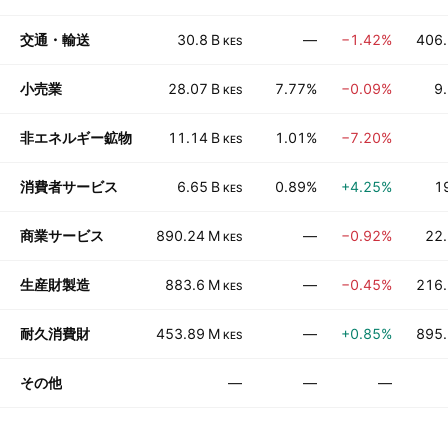
交通・輸送
30.8 B
—
−1.42%
406.
KES
小売業
28.07 B
7.77%
−0.09%
9
KES
非エネルギー鉱物
11.14 B
1.01%
−7.20%
KES
消費者サービス
6.65 B
0.89%
+4.25%
1
KES
商業サービス
890.24 M
—
−0.92%
22.
KES
生産財製造
883.6 M
—
−0.45%
216.
KES
耐久消費財
453.89 M
—
+0.85%
895.
KES
その他
—
—
—