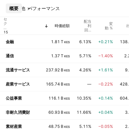
概要
その他
パフォーマンス
セ
配当
ク
変
時価総額
利
タ
動 %
回%
ー
(予)
金融
1.81 T
6.13%
+0.21%
138.
KES
通信
1.37 T
5.71%
−1.40%
2.
KES
流通サービス
237.92 B
4.26%
+1.61%
9
KES
産業サービス
165.74 B
—
−0.22%
428.
KES
公益事業
116.1 B
10.35%
+0.14%
604.
KES
非耐久消費財
60.93 B
11.66%
+0.04%
3
KES
素材産業
48.75 B
5.11%
−0.05%
2
KES