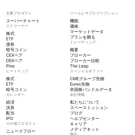
主要プロダクト
ツールとサブスクリプション
スーパーチャート
機能
スクリーナー
価格
マーケットデータ
株式
プランを贈る
ETF
トレーディング
債券
暗号コイン
概要
CEXペア
ブローカー
DEXペア
ブローカー比較
Pine
The Leap
ヒートマップ
スペシャルオファー
株式
CMEグループ先物
ETF
Eurex先物
暗号コイン
米国株バンドルデータ
カレンダー
会社情報
経済
私たちについて
決算
スペースミッション
配当
ブログ
IPO
ヘルプセンター
その他プロダクト
キャリア
メディアキット
ニュースフロー
商品