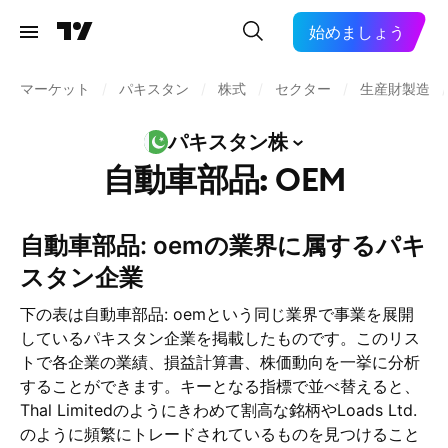
始めましょう
マーケット
/
パキスタン
/
株式
/
セクター
/
生産財製造
/
パキスタン株
自動車部品: OEM
自動車部品: oemの業界に属するパキ
スタン企業
下の表は自動車部品: oemという同じ業界で事業を展開
しているパキスタン企業を掲載したものです。このリス
トで各企業の業績、損益計算書、株価動向を一挙に分析
することができます。キーとなる指標で並べ替えると、
Thal Limitedのようにきわめて割高な銘柄やLoads Ltd.
のように頻繁にトレードされているものを見つけること