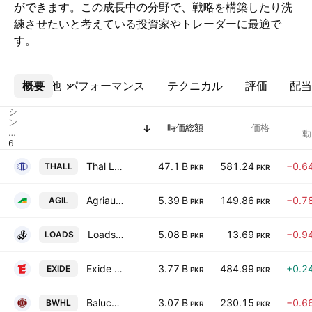
ができます。この成長中の分野で、戦略を構築したり洗
練させたいと考えている投資家やトレーダーに最適で
す。
概要
その他
パフォーマンス
テクニカル
評価
配当
シ
ン
時価総額
価格
ボ
動
ル
Thal Limited
47.1 B
581.24
−0.6
THALL
PKR
PKR
Agriauto Industries Limited
5.39 B
149.86
−0.7
AGIL
PKR
PKR
Loads Ltd.
5.08 B
13.69
−0.9
LOADS
PKR
PKR
Exide Pakistan Ltd.
3.77 B
484.99
+0.2
EXIDE
PKR
PKR
Baluchistan Wheels Limited
3.07 B
230.15
−0.6
BWHL
PKR
PKR