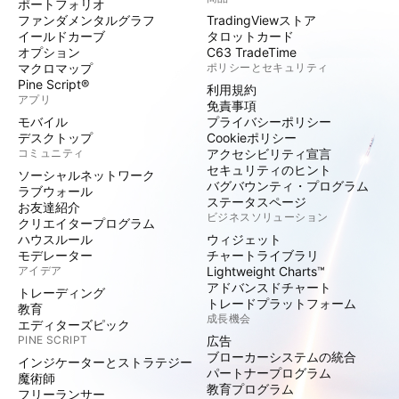
ポートフォリオ
ファンダメンタルグラフ
TradingViewストア
イールドカーブ
タロットカード
オプション
C63 TradeTime
マクロマップ
ポリシーとセキュリティ
Pine Script®
利用規約
アプリ
免責事項
モバイル
プライバシーポリシー
デスクトップ
Cookieポリシー
コミュニティ
アクセシビリティ宣言
セキュリティのヒント
ソーシャルネットワーク
バグバウンティ・プログラム
ラブウォール
ステータスページ
お友達紹介
ビジネスソリューション
クリエイタープログラム
ハウスルール
ウィジェット
モデレーター
チャートライブラリ
アイデア
Lightweight Charts™
アドバンスドチャート
トレーディング
トレードプラットフォーム
教育
成長機会
エディターズピック
PINE SCRIPT
広告
ブローカーシステムの統合
インジケーターとストラテジー
パートナープログラム
魔術師
教育プログラム
フリーランサー