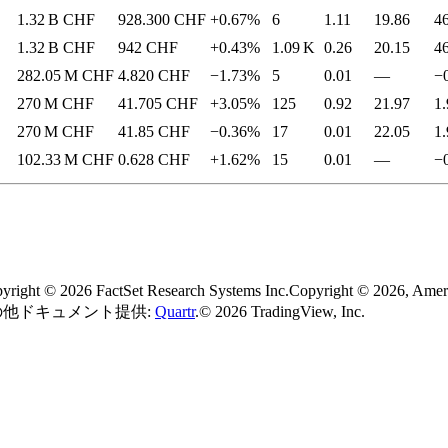
1.32 B
CHF
928.300
CHF
+0.67%
6
1.11
19.86
4
1.32 B
CHF
942
CHF
+0.43%
1.09 K
0.26
20.15
4
282.05 M
CHF
4.820
CHF
−1.73%
5
0.01
—
−
270 M
CHF
41.705
CHF
+3.05%
125
0.92
21.97
1.
270 M
CHF
41.85
CHF
−0.36%
17
0.01
22.05
1.
102.33 M
CHF
0.628
CHF
+1.62%
15
0.01
—
−
t © 2026 FactSet Research Systems Inc.
Copyright © 2026, Am
の他ドキュメント提供:
Quartr
.
© 2026 TradingView, Inc.