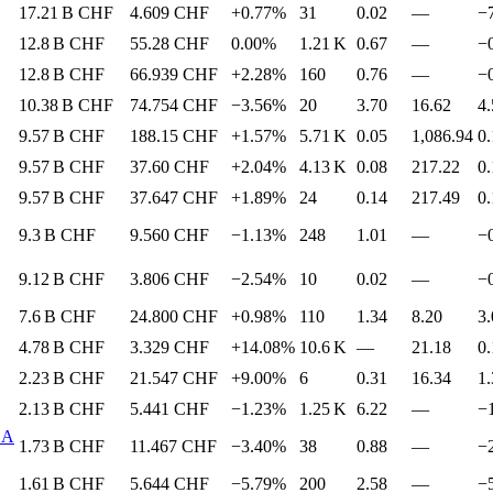
17.21 B
CHF
4.609
CHF
+0.77%
31
0.02
—
−
12.8 B
CHF
55.28
CHF
0.00%
1.21 K
0.67
—
−
12.8 B
CHF
66.939
CHF
+2.28%
160
0.76
—
−
10.38 B
CHF
74.754
CHF
−3.56%
20
3.70
16.62
4.
9.57 B
CHF
188.15
CHF
+1.57%
5.71 K
0.05
1,086.94
0.
9.57 B
CHF
37.60
CHF
+2.04%
4.13 K
0.08
217.22
0.
9.57 B
CHF
37.647
CHF
+1.89%
24
0.14
217.49
0.
9.3 B
CHF
9.560
CHF
−1.13%
248
1.01
—
−
9.12 B
CHF
3.806
CHF
−2.54%
10
0.02
—
−
7.6 B
CHF
24.800
CHF
+0.98%
110
1.34
8.20
3.
4.78 B
CHF
3.329
CHF
+14.08%
10.6 K
—
21.18
0.
2.23 B
CHF
21.547
CHF
+9.00%
6
0.31
16.34
1.
2.13 B
CHF
5.441
CHF
−1.23%
1.25 K
6.22
—
−
 A
1.73 B
CHF
11.467
CHF
−3.40%
38
0.88
—
−
1.61 B
CHF
5.644
CHF
−5.79%
200
2.58
—
−