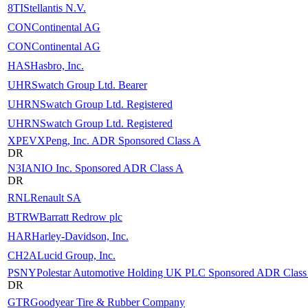
8TI
Stellantis N.V.
CON
Continental AG
CON
Continental AG
HAS
Hasbro, Inc.
UHR
Swatch Group Ltd. Bearer
UHRN
Swatch Group Ltd. Registered
UHRN
Swatch Group Ltd. Registered
XPEV
XPeng, Inc. ADR Sponsored Class A
DR
N3IA
NIO Inc. Sponsored ADR Class A
DR
RNL
Renault SA
BTRW
Barratt Redrow plc
HAR
Harley-Davidson, Inc.
CH2A
Lucid Group, Inc.
PSNY
Polestar Automotive Holding UK PLC Sponsored ADR Class
DR
GTR
Goodyear Tire & Rubber Company