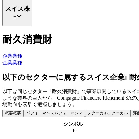
スイス株
耐久消費財
企業
業種
企業
業種
以下のセクターに属するスイス企業: 耐
以下は同じセクター「耐久消費財」で事業展開しているスイス企
ような業界の巨人から、Compagnie Financiere R
場動向を素早く把握しましょう。
概要
概要
パフォーマンス
パフォーマンス
テクニカル
テクニカル
評
シンボル