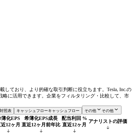
り、より的確な取引判断に役立ちます。Tesla, Inc.の
ゆるトレード戦略に活用できます。企業をフィルタリング・比較して、市
対照表
キャッシュフロー
キャッシュフロー
その他
その他
希薄化EPS
希薄化EPS成長
配当利回 %
アナリストの評価
近12ヶ月
直近12ヶ月前年比
直近12ヶ月