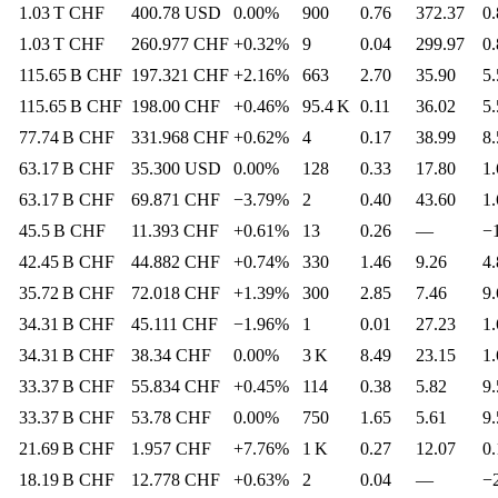
1.03 T
CHF
400.78
USD
0.00%
900
0.76
372.37
0.
1.03 T
CHF
260.977
CHF
+0.32%
9
0.04
299.97
0.
115.65 B
CHF
197.321
CHF
+2.16%
663
2.70
35.90
5.
115.65 B
CHF
198.00
CHF
+0.46%
95.4 K
0.11
36.02
5.
77.74 B
CHF
331.968
CHF
+0.62%
4
0.17
38.99
8.
63.17 B
CHF
35.300
USD
0.00%
128
0.33
17.80
1.
63.17 B
CHF
69.871
CHF
−3.79%
2
0.40
43.60
1.
45.5 B
CHF
11.393
CHF
+0.61%
13
0.26
—
−
42.45 B
CHF
44.882
CHF
+0.74%
330
1.46
9.26
4.
35.72 B
CHF
72.018
CHF
+1.39%
300
2.85
7.46
9.
34.31 B
CHF
45.111
CHF
−1.96%
1
0.01
27.23
1.
34.31 B
CHF
38.34
CHF
0.00%
3 K
8.49
23.15
1.
33.37 B
CHF
55.834
CHF
+0.45%
114
0.38
5.82
9.
33.37 B
CHF
53.78
CHF
0.00%
750
1.65
5.61
9.
21.69 B
CHF
1.957
CHF
+7.76%
1 K
0.27
12.07
0.
18.19 B
CHF
12.778
CHF
+0.63%
2
0.04
—
−