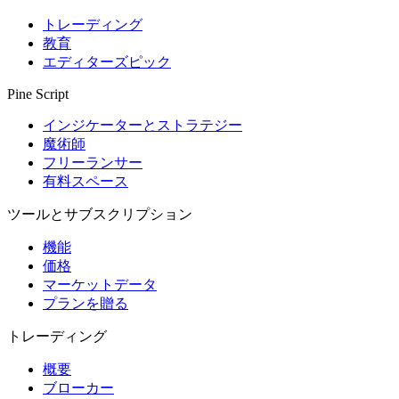
トレーディング
教育
エディターズピック
Pine Script
インジケーターとストラテジー
魔術師
フリーランサー
有料スペース
ツールとサブスクリプション
機能
価格
マーケットデータ
プランを贈る
トレーディング
概要
ブローカー