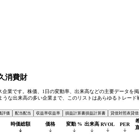
久消費財
業です。株価、1日の変動率、出来高などの主要データを掲載してお
ichemont SAのような出来高の多い企業まで、このリストはあら
価
評価
配当
配当
収益率
収益率
損益計算書
損益計算書
貸借対照表
貸借
時価総額
価格
変動 %
出来高
RVOL
PER
直