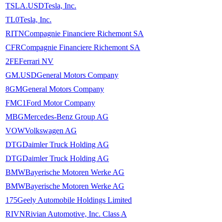
TSLA.USD
Tesla, Inc.
TL0
Tesla, Inc.
RITN
Compagnie Financiere Richemont SA
CFR
Compagnie Financiere Richemont SA
2FE
Ferrari NV
GM.USD
General Motors Company
8GM
General Motors Company
FMC1
Ford Motor Company
MBG
Mercedes-Benz Group AG
VOW
Volkswagen AG
DTG
Daimler Truck Holding AG
DTG
Daimler Truck Holding AG
BMW
Bayerische Motoren Werke AG
BMW
Bayerische Motoren Werke AG
175
Geely Automobile Holdings Limited
RIVN
Rivian Automotive, Inc. Class A