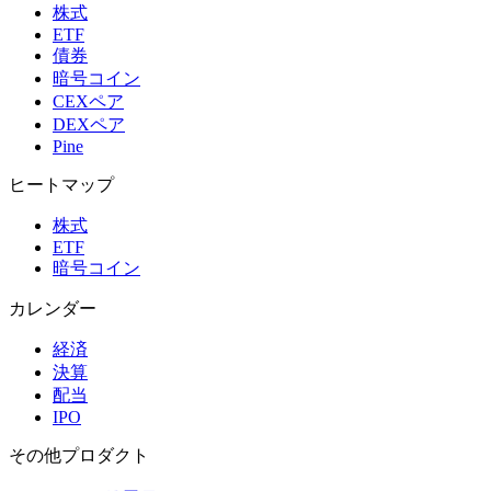
株式
ETF
債券
暗号コイン
CEXペア
DEXペア
Pine
ヒートマップ
株式
ETF
暗号コイン
カレンダー
経済
決算
配当
IPO
その他プロダクト