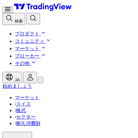
検索
プロダクト
コミュニティ
マーケット
ブローカー
その他
JA
始めましょう
マーケット
/
スイス
/
株式
/
セクター
/
耐久消費財