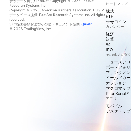
参照データ提供: FactSet. Copyright © 2026 FactSet
ヒートマップ
Research Systems Inc.
Copyright © 2026, American Bankers Association. CUSIP
株式
データベース提供: FactSet Research Systems Inc. All rights
ETF
reserved.
暗号コイン
SEC提出書類およびその他ドキュメント提供:
Quartr
.
カレンダー
© 2026 TradingView, Inc.
経済
決算
配当
IPO
その他プロダ
ニュースフロ
ポートフォリ
ファンダメン
イールドカー
オプション
マクロマップ
Pine Script®
アプリ
モバイル
デスクトップ