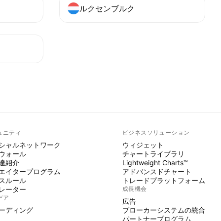
ルクセンブルク
ュニティ
ビジネスソリューション
シャルネットワーク
ウィジェット
ウォール
チャートライブラリ
達紹介
Lightweight Charts™
エイタープログラム
アドバンスドチャート
スルール
トレードプラットフォーム
レーター
成長機会
デア
広告
ーディング
ブローカーシステムの統合
パートナープログラム