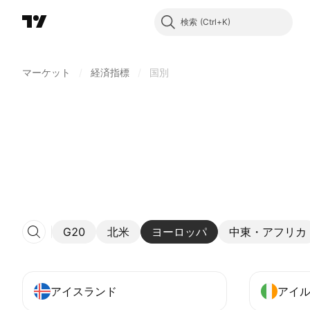
検索
マーケット
/
経済指標
/
国別
G20
北米
ヨーロッパ
中東・アフリカ
アイスランド
アイ