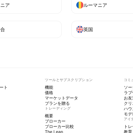
アニア
ルーマニア
連合
英国
ト
ツールとサブスクリプション
コミ
ート
機能
ソー
価格
ラブ
マーケットデータ
お友
プランを贈る
クリ
トレーディング
ハウ
モデ
概要
アイ
ブローカー
ブローカー比較
トレ
The Leap
教育