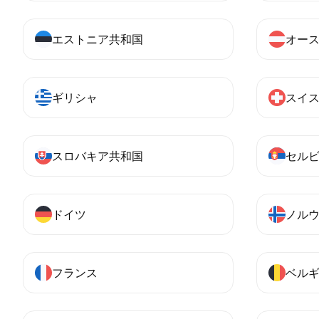
エストニア共和国
オー
ギリシャ
スイ
スロバキア共和国
セル
ドイツ
ノル
フランス
ベル