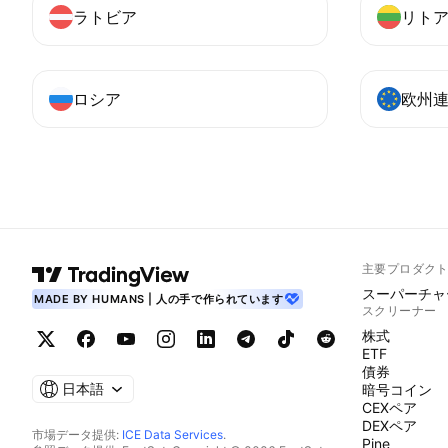
ラトビア
リト
ロシア
欧州
主要プロダク
スーパーチャ
MADE BY HUMANS | 人の手で作られています
スクリーナー
株式
ETF
債券
日本語
暗号コイン
CEXペア
DEXペア
市場データ提供:
ICE Data Services
.
Pine