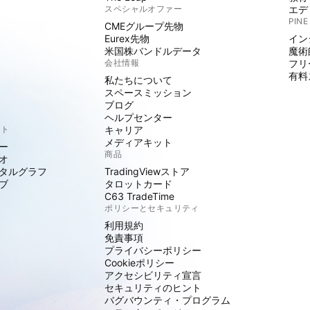
スペシャルオファー
エデ
PINE
CMEグループ先物
Eurex先物
イン
米国株バンドルデータ
魔術
会社情報
フリ
有料
私たちについて
スペースミッション
ブログ
ヘルプセンター
クト
キャリア
メディアキット
ー
商品
オ
タルグラフ
TradingViewストア
ブ
タロットカード
C63 TradeTime
ポリシーとセキュリティ
利用規約
免責事項
プライバシーポリシー
Cookieポリシー
アクセシビリティ宣言
セキュリティのヒント
バグバウンティ・プログラム