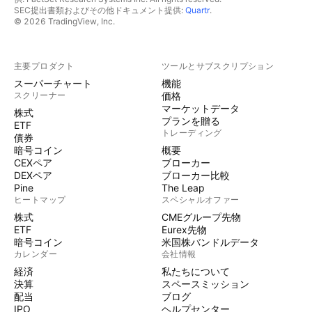
SEC提出書類およびその他ドキュメント提供:
Quartr
.
© 2026 TradingView, Inc.
主要プロダクト
ツールとサブスクリプション
スーパーチャート
機能
スクリーナー
価格
マーケットデータ
株式
プランを贈る
ETF
トレーディング
債券
暗号コイン
概要
CEXペア
ブローカー
DEXペア
ブローカー比較
Pine
The Leap
ヒートマップ
スペシャルオファー
株式
CMEグループ先物
ETF
Eurex先物
暗号コイン
米国株バンドルデータ
カレンダー
会社情報
経済
私たちについて
決算
スペースミッション
配当
ブログ
IPO
ヘルプセンター