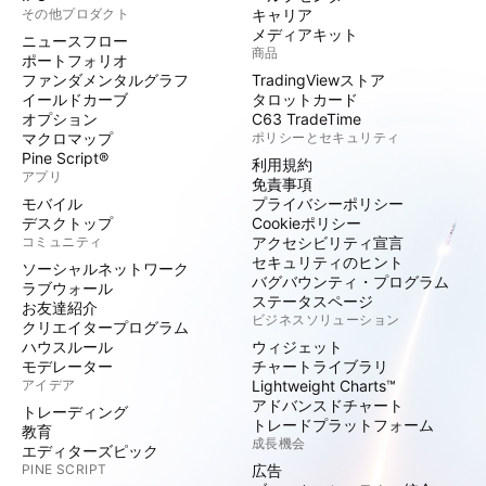
その他プロダクト
キャリア
メディアキット
ニュースフロー
商品
ポートフォリオ
ファンダメンタルグラフ
TradingViewストア
イールドカーブ
タロットカード
オプション
C63 TradeTime
マクロマップ
ポリシーとセキュリティ
Pine Script®
利用規約
アプリ
免責事項
モバイル
プライバシーポリシー
デスクトップ
Cookieポリシー
コミュニティ
アクセシビリティ宣言
セキュリティのヒント
ソーシャルネットワーク
バグバウンティ・プログラム
ラブウォール
ステータスページ
お友達紹介
ビジネスソリューション
クリエイタープログラム
ハウスルール
ウィジェット
モデレーター
チャートライブラリ
アイデア
Lightweight Charts™
アドバンスドチャート
トレーディング
トレードプラットフォーム
教育
成長機会
エディターズピック
PINE SCRIPT
広告