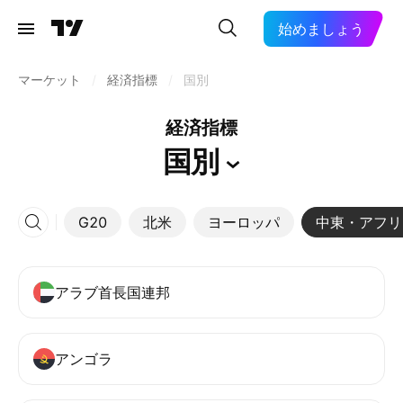
始めましょう
マーケット
/
経済指標
/
国別
経済指標
国別
G20
北米
ヨーロッパ
中東・アフリ
アラブ首長国連邦
アンゴラ