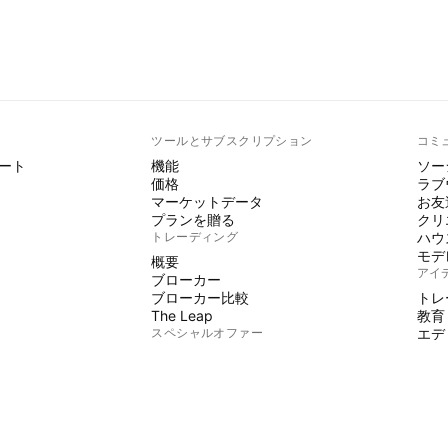
ト
ツールとサブスクリプション
コミ
ート
機能
ソー
価格
ラブ
マーケットデータ
お友
プランを贈る
クリ
トレーディング
ハウ
モデ
概要
アイ
ブローカー
ブローカー比較
トレ
The Leap
教育
スペシャルオファー
エデ
PINE
CMEグループ先物
Eurex先物
イン
米国株バンドルデータ
魔術
会社情報
フリ
有料
私たちについて