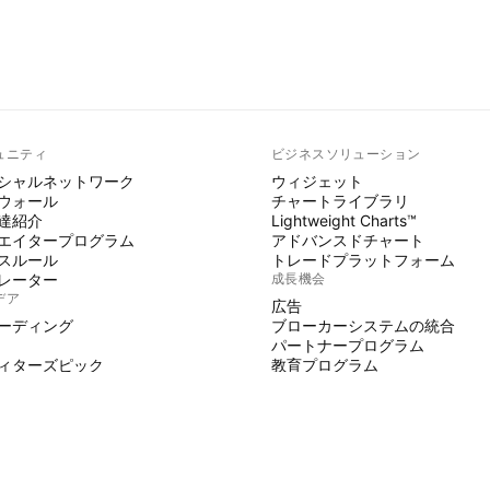
ュニティ
ビジネスソリューション
シャルネットワーク
ウィジェット
ウォール
チャートライブラリ
達紹介
Lightweight Charts™
エイタープログラム
アドバンスドチャート
スルール
トレードプラットフォーム
レーター
成長機会
デア
広告
ーディング
ブローカーシステムの統合
パートナープログラム
ィターズピック
教育プログラム
 SCRIPT
ジケーターとストラテジー
師
ーランサー
スペース