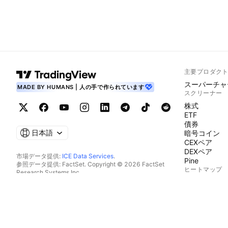
主要プロダク
スーパーチャ
MADE BY HUMANS | 人の手で作られています
スクリーナー
株式
ETF
債券
日本語
暗号コイン
CEXペア
DEXペア
市場データ提供:
ICE Data Services
.
Pine
参照データ提供: FactSet. Copyright © 2026 FactSet
ヒートマップ
Research Systems Inc.
Copyright © 2026, American Bankers Association. CUSIP
株式
データベース提供: FactSet Research Systems Inc. All rights
ETF
reserved.
暗号コイン
SEC提出書類およびその他ドキュメント提供:
Quartr
.
カレンダー
© 2026 TradingView, Inc.
経済