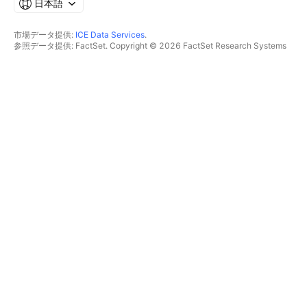
日本語
市場データ提供:
ICE Data Services
.
参照データ提供: FactSet. Copyright © 2026 FactSet Research Systems
Inc.
Copyright © 2026, American Bankers Association. CUSIPデータベース提
供: FactSet Research Systems Inc. All rights reserved.
SEC提出書類およびその他ドキュメント提供:
Quartr
.
© 2026 TradingView, Inc.
主要プロダクト
ツールとサブスクリプション
スーパーチャート
機能
スクリーナー
価格
マーケットデータ
株式
プランを贈る
ETF
トレーディング
債券
暗号コイン
概要
CEXペア
ブローカー
DEXペア
ブローカー比較
Pine
The Leap
ヒートマップ
スペシャルオファー
株式
CMEグループ先物
ETF
Eurex先物