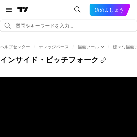
始めましょう
ヘルプセンター
/
ナレッジベース
/
描画ツール
/
様々な描画
インサイド・ピッチフォーク