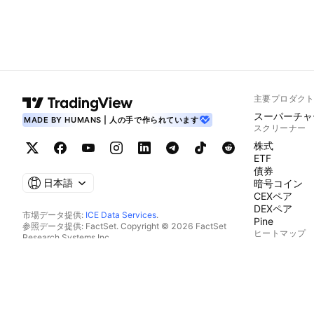
主要プロダク
スーパーチャ
MADE BY HUMANS | 人の手で作られています
スクリーナー
株式
ETF
債券
日本語
暗号コイン
CEXペア
DEXペア
市場データ提供:
ICE Data Services
.
Pine
参照データ提供: FactSet. Copyright © 2026 FactSet
ヒートマップ
Research Systems Inc.
Copyright © 2026, American Bankers Association. CUSIP
株式
データベース提供: FactSet Research Systems Inc. All rights
ETF
reserved.
暗号コイン
SEC提出書類およびその他ドキュメント提供:
Quartr
.
カレンダー
© 2026 TradingView, Inc.
経済