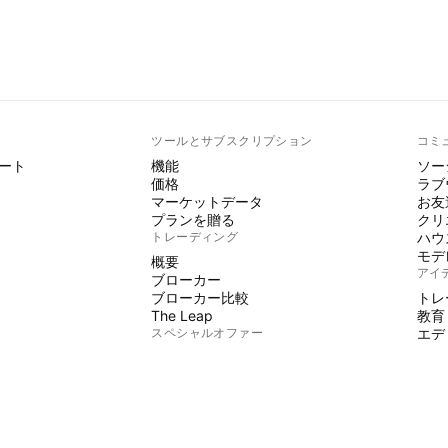
ト
ツールとサブスクリプション
コミ
ート
機能
ソー
価格
ラブ
マーケットデータ
お友
プランを贈る
クリ
トレーディング
ハウ
モデ
概要
アイ
ブローカー
ブローカー比較
トレ
The Leap
教育
スペシャルオファー
エデ
PINE
CMEグループ先物
Eurex先物
イン
米国株バンドルデータ
魔術
会社情報
フリ
有料
私たちについて