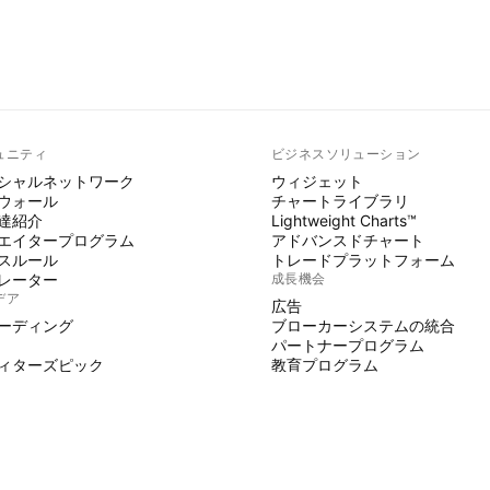
ュニティ
ビジネスソリューション
シャルネットワーク
ウィジェット
ウォール
チャートライブラリ
達紹介
Lightweight Charts™
エイタープログラム
アドバンスドチャート
スルール
トレードプラットフォーム
レーター
成長機会
デア
広告
ーディング
ブローカーシステムの統合
パートナープログラム
ィターズピック
教育プログラム
 SCRIPT
ジケーターとストラテジー
師
ーランサー
スペース