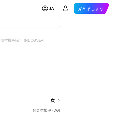
JA
始めましょう
空機を除く (NDCGOEA)
次
預金増加率 (DG)