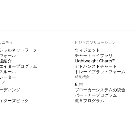
ュニティ
ビジネスソリューション
シャルネットワーク
ウィジェット
ウォール
チャートライブラリ
達紹介
Lightweight Charts™
エイタープログラム
アドバンスドチャート
スルール
トレードプラットフォーム
レーター
成長機会
デア
広告
ーディング
ブローカーシステムの統合
パートナープログラム
ィターズピック
教育プログラム
 SCRIPT
ジケーターとストラテジー
師
ーランサー
スペース