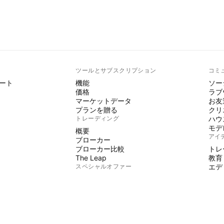
ト
ツールとサブスクリプション
コミ
ート
機能
ソー
価格
ラブ
マーケットデータ
お友
プランを贈る
クリ
トレーディング
ハウ
モデ
概要
アイ
ブローカー
ブローカー比較
トレ
The Leap
教育
スペシャルオファー
エデ
PINE
CMEグループ先物
Eurex先物
イン
米国株バンドルデータ
魔術
会社情報
フリ
有料
私たちについて