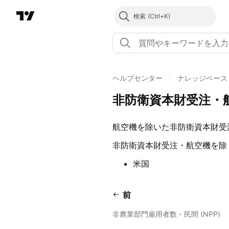
検索
ヘルプセンター
/
ナレッジベース
非防衛資本財受注・航空
航空機を除いた非防衛資本財受
非防衛資本財受注・航空機を除く 
米国
前
非農業部門雇用者数・民間 (NPP)