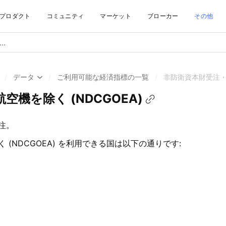
プロダクト
コミュニティ
マーケット
ブローカー
その他
/
データ
/
ご利用可能な経済指標の一覧
/
非防衛資本財受注・航
機を除く (NDCGOEA)
注。
(NDCGOEA) を利用できる国は以下の通りです: