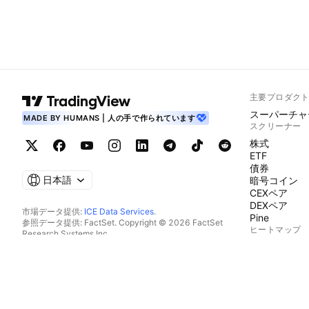
主要プロダク
スーパーチャ
MADE BY HUMANS | 人の手で作られています
スクリーナー
株式
ETF
債券
日本語
暗号コイン
CEXペア
DEXペア
市場データ提供:
ICE Data Services
.
Pine
参照データ提供: FactSet. Copyright © 2026 FactSet
ヒートマップ
Research Systems Inc.
Copyright © 2026, American Bankers Association. CUSIP
株式
データベース提供: FactSet Research Systems Inc. All rights
ETF
reserved.
暗号コイン
SEC提出書類およびその他ドキュメント提供:
Quartr
.
カレンダー
© 2026 TradingView, Inc.
経済