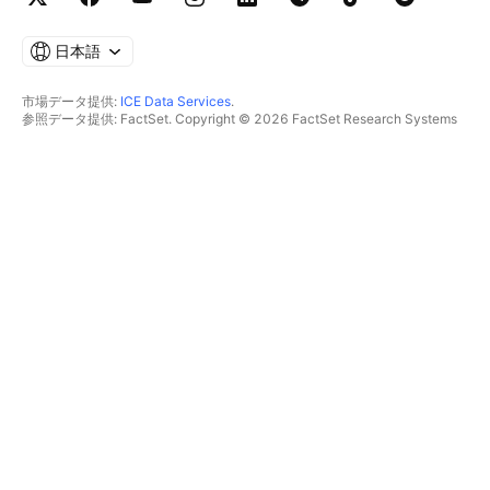
日本語
市場データ提供:
ICE Data Services
.
参照データ提供: FactSet. Copyright © 2026 FactSet Research Systems
Inc.
Copyright © 2026, American Bankers Association. CUSIPデータベース提
供: FactSet Research Systems Inc. All rights reserved.
SEC提出書類およびその他ドキュメント提供:
Quartr
.
© 2026 TradingView, Inc.
主要プロダクト
ツールとサブスクリプション
スーパーチャート
機能
スクリーナー
価格
マーケットデータ
株式
プランを贈る
ETF
トレーディング
債券
暗号コイン
概要
CEXペア
ブローカー
DEXペア
ブローカー比較
Pine
The Leap
ヒートマップ
スペシャルオファー