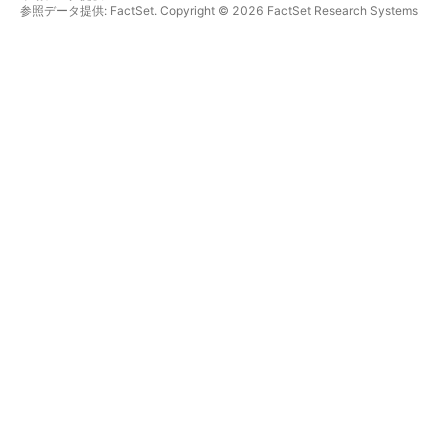
参照データ提供: FactSet. Copyright © 2026 FactSet Research Systems
Inc.
Copyright © 2026, American Bankers Association. CUSIPデータベース提
供: FactSet Research Systems Inc. All rights reserved.
SEC提出書類およびその他ドキュメント提供:
Quartr
.
© 2026 TradingView, Inc.
主要プロダクト
ツールとサブスクリプション
スーパーチャート
機能
スクリーナー
価格
マーケットデータ
株式
プランを贈る
ETF
トレーディング
債券
暗号コイン
概要
CEXペア
ブローカー
DEXペア
ブローカー比較
Pine
The Leap
ヒートマップ
スペシャルオファー
株式
CMEグループ先物
ETF
Eurex先物
暗号コイン
米国株バンドルデータ
カレンダー
会社情報