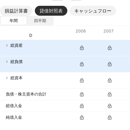
損益計算書
貸借対照表
キャッシュフロー
年間
四半期
指標
2006
2007
通貨: AUD
総資産
総負債
総資本
負債・株主資本の合計
総借入金
純借入金