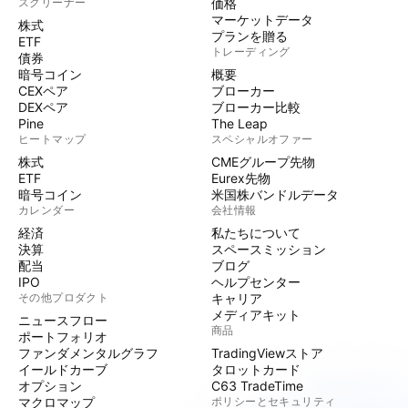
スクリーナー
価格
マーケットデータ
株式
プランを贈る
ETF
トレーディング
債券
暗号コイン
概要
CEXペア
ブローカー
DEXペア
ブローカー比較
Pine
The Leap
ヒートマップ
スペシャルオファー
株式
CMEグループ先物
ETF
Eurex先物
暗号コイン
米国株バンドルデータ
カレンダー
会社情報
経済
私たちについて
決算
スペースミッション
配当
ブログ
IPO
ヘルプセンター
その他プロダクト
キャリア
メディアキット
ニュースフロー
商品
ポートフォリオ
ファンダメンタルグラフ
TradingViewストア
イールドカーブ
タロットカード
オプション
C63 TradeTime
マクロマップ
ポリシーとセキュリティ