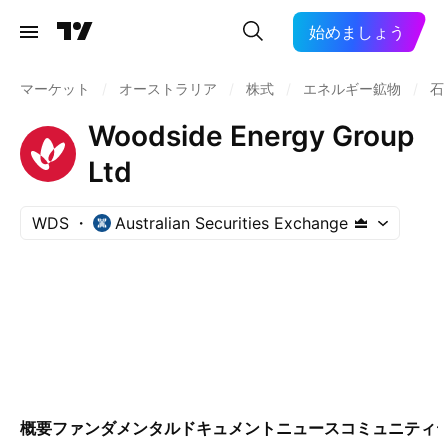
始めましょう
マーケット
/
オーストラリア
/
株式
/
エネルギー鉱物
/
石
Woodside Energy Group
Ltd
WDS
Australian Securities Exchange
概要
ファンダメンタル
ドキュメント
ニュース
コミュニティ