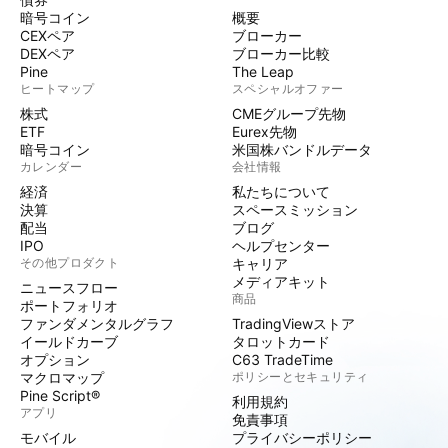
暗号コイン
概要
CEXペア
ブローカー
DEXペア
ブローカー比較
Pine
The Leap
ヒートマップ
スペシャルオファー
株式
CMEグループ先物
ETF
Eurex先物
暗号コイン
米国株バンドルデータ
カレンダー
会社情報
経済
私たちについて
決算
スペースミッション
配当
ブログ
IPO
ヘルプセンター
その他プロダクト
キャリア
メディアキット
ニュースフロー
商品
ポートフォリオ
ファンダメンタルグラフ
TradingViewストア
イールドカーブ
タロットカード
オプション
C63 TradeTime
マクロマップ
ポリシーとセキュリティ
Pine Script®
利用規約
アプリ
免責事項
モバイル
プライバシーポリシー