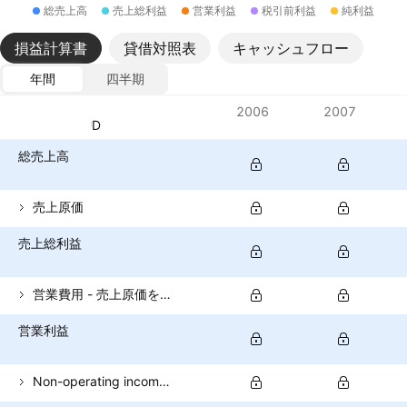
総売上高
売上総利益
営業利益
税引前利益
純利益
損益計算書
貸借対照表
キャッシュフロー
年間
四半期
指標
2006
2007
通貨: AUD
総売上高
売上原価
売上総利益
営業費用 - 売上原価を除く
営業利益
Non-operating income (total)