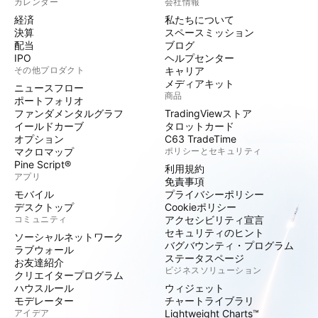
カレンダー
会社情報
経済
私たちについて
決算
スペースミッション
配当
ブログ
IPO
ヘルプセンター
その他プロダクト
キャリア
メディアキット
ニュースフロー
商品
ポートフォリオ
ファンダメンタルグラフ
TradingViewストア
イールドカーブ
タロットカード
オプション
C63 TradeTime
マクロマップ
ポリシーとセキュリティ
Pine Script®
利用規約
アプリ
免責事項
モバイル
プライバシーポリシー
デスクトップ
Cookieポリシー
コミュニティ
アクセシビリティ宣言
セキュリティのヒント
ソーシャルネットワーク
バグバウンティ・プログラム
ラブウォール
ステータスページ
お友達紹介
ビジネスソリューション
クリエイタープログラム
ハウスルール
ウィジェット
モデレーター
チャートライブラリ
アイデア
Lightweight Charts™