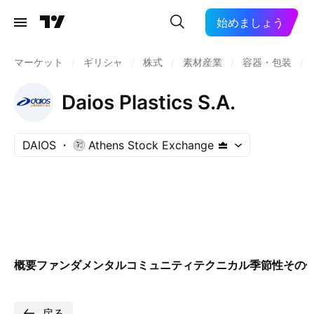
始めましょう
マーケット
/
ギリシャ
/
株式
/
素材産業
/
容器・包装
/
Daios Plastics S.A.
DAIOS
Athens Stock Exchange
概要
ファンダメンタル
コミュニティ
テクニカル
季節性
その
戻る