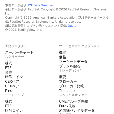
市場データ提供:
ICE Data Services
.
参照データ提供: FactSet. Copyright © 2026 FactSet Research Systems
Inc.
Copyright © 2026, American Bankers Association. CUSIPデータベース提
供: FactSet Research Systems Inc. All rights reserved.
SEC提出書類およびその他ドキュメント提供:
Quartr
.
© 2026 TradingView, Inc.
主要プロダクト
ツールとサブスクリプション
スーパーチャート
機能
スクリーナー
価格
マーケットデータ
株式
プランを贈る
ETF
トレーディング
債券
暗号コイン
概要
CEXペア
ブローカー
DEXペア
ブローカー比較
Pine
The Leap
ヒートマップ
スペシャルオファー
株式
CMEグループ先物
ETF
Eurex先物
暗号コイン
米国株バンドルデータ