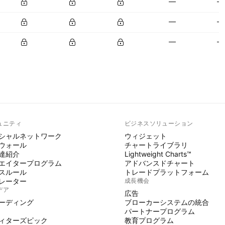
—
—
—
—
—
—
ュニティ
ビジネスソリューション
シャルネットワーク
ウィジェット
ウォール
チャートライブラリ
達紹介
Lightweight Charts™
エイタープログラム
アドバンスドチャート
スルール
トレードプラットフォーム
レーター
成長機会
デア
広告
ーディング
ブローカーシステムの統合
パートナープログラム
ィターズピック
教育プログラム