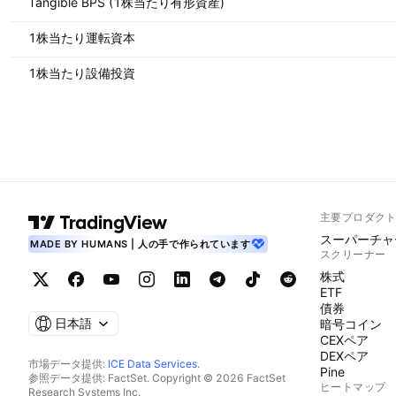
Tangible BPS (1株当たり有形資産)
1株当たり運転資本
1株当たり設備投資
主要プロダク
スーパーチャ
MADE BY HUMANS | 人の手で作られています
スクリーナー
株式
ETF
債券
日本語
暗号コイン
CEXペア
DEXペア
市場データ提供:
ICE Data Services
.
Pine
参照データ提供: FactSet. Copyright © 2026 FactSet
ヒートマップ
Research Systems Inc.