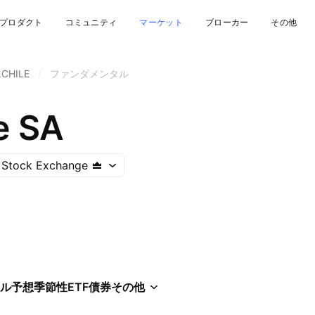
プロダクト
コミュニティ
マーケット
ブローカー
その他
LCHILE
/
ファンダメンタル
e SA
 Stock Exchange
ル
予想
季節性
ETF
債券
その他