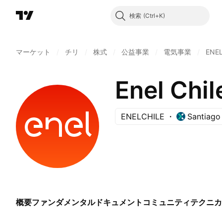
検索
マーケット
/
チリ
/
株式
/
公益事業
/
電気事業
/
ENE
Enel Chil
ENELCHILE
Santiago
概要
ファンダメンタル
ドキュメント
コミュニティ
テクニカ