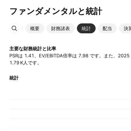
ファンダメンタルと統計
概要
財務諸表
統計
配当
決
その他
主要な財務統計と比率
PSRは 1.41、EV/EBITDA倍率は 7.98 です。また、20
1.79 K‬人です。
統計