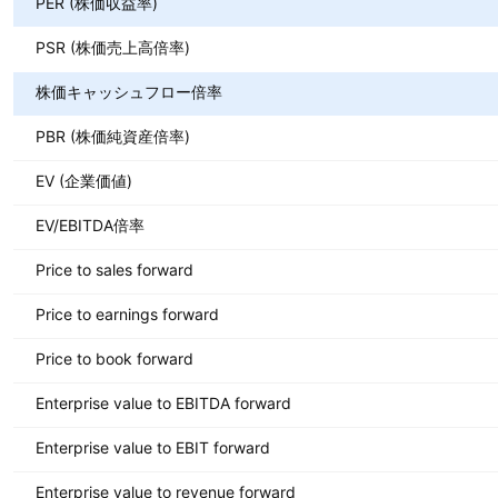
PER (株価収益率)
PSR (株価売上高倍率)
株価キャッシュフロー倍率
PBR (株価純資産倍率)
EV (企業価値)
EV/EBITDA倍率
Price to sales forward
Price to earnings forward
Price to book forward
Enterprise value to EBITDA forward
Enterprise value to EBIT forward
Enterprise value to revenue forward