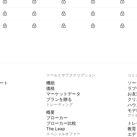
ト
ツールとサブスクリプション
コミ
ート
機能
ソー
価格
ラブ
マーケットデータ
お友
プランを贈る
クリ
トレーディング
ハウ
モデ
概要
アイ
ブローカー
ブローカー比較
トレ
The Leap
教育
スペシャルオファー
エデ