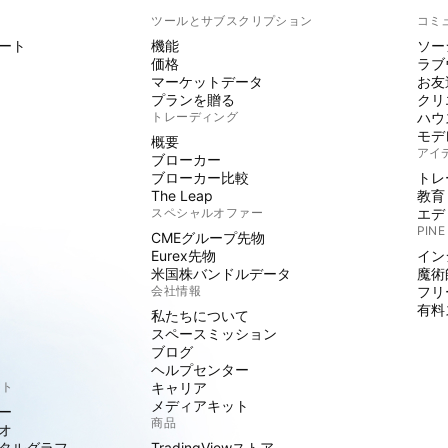
ト
ツールとサブスクリプション
コミ
ート
機能
ソー
価格
ラブ
マーケットデータ
お友
プランを贈る
クリ
トレーディング
ハウ
モデ
概要
アイ
ブローカー
ブローカー比較
トレ
The Leap
教育
スペシャルオファー
エデ
PINE
CMEグループ先物
Eurex先物
イン
米国株バンドルデータ
魔術
会社情報
フリ
有料
私たちについて
スペースミッション
ブログ
ヘルプセンター
クト
キャリア
メディアキット
ー
商品
オ
タルグラフ
TradingViewストア