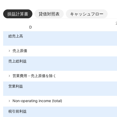
損益計算書
貸借対照表
キャッシュフロー
指標
通貨: RSD
総売上高
売上原価
売上総利益
営業費用 - 売上原価を除く
営業利益
Non-operating income (total)
税引前利益