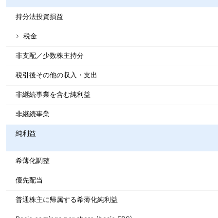
持分法投資損益
税金
非支配／少数株主持分
税引後その他の収入・支出
非継続事業を含む純利益
非継続事業
純利益
希薄化調整
優先配当
普通株主に帰属する希薄化純利益