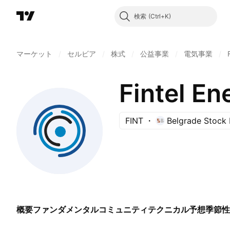
検索
マーケット
/
セルビア
/
株式
/
公益事業
/
電気事業
/
Fintel En
FINT
Belgrade Stock
概要
ファンダメンタル
コミュニティ
テクニカル
予想
季節性