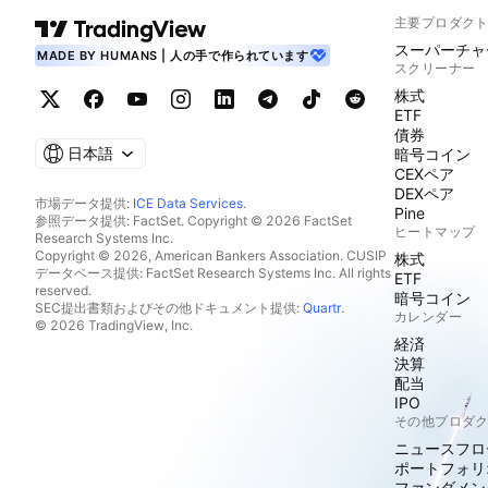
主要プロダク
スーパーチャ
MADE BY HUMANS | 人の手で作られています
スクリーナー
株式
ETF
債券
日本語
暗号コイン
CEXペア
DEXペア
市場データ提供:
ICE Data Services
.
Pine
参照データ提供: FactSet. Copyright © 2026 FactSet
ヒートマップ
Research Systems Inc.
Copyright © 2026, American Bankers Association. CUSIP
株式
データベース提供: FactSet Research Systems Inc. All rights
ETF
reserved.
暗号コイン
SEC提出書類およびその他ドキュメント提供:
Quartr
.
カレンダー
© 2026 TradingView, Inc.
経済
決算
配当
IPO
その他プロダ
ニュースフロ
ポートフォリ
ファンダメン