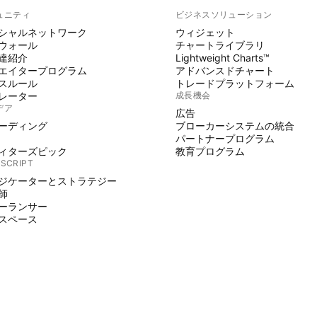
ュニティ
ビジネスソリューション
シャルネットワーク
ウィジェット
ウォール
チャートライブラリ
達紹介
Lightweight Charts™
エイタープログラム
アドバンスドチャート
スルール
トレードプラットフォーム
レーター
成長機会
デア
広告
ーディング
ブローカーシステムの統合
パートナープログラム
ィターズピック
教育プログラム
 SCRIPT
ジケーターとストラテジー
師
ーランサー
スペース