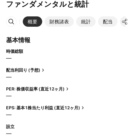
ファンダメンタルと統計
概要
財務諸表
統計
配当
決算
その他
基本情報
時価総額
—
配当利回り (予想)
—
PER: 株価収益率 (直近12ヶ月)
—
EPS: 基本1株当たり利益 (直近12ヶ月)
—
設立
—