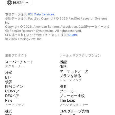
日本語
市場データ提供:
ICE Data Services
.
参照データ提供: FactSet. Copyright © 2026 FactSet Research Systems
Inc.
Copyright © 2026, American Bankers Association. CUSIPデータベース提
供: FactSet Research Systems Inc. All rights reserved.
SEC提出書類およびその他ドキュメント提供:
Quartr
.
© 2026 TradingView, Inc.
主要プロダクト
ツールとサブスクリプション
スーパーチャート
機能
スクリーナー
価格
マーケットデータ
株式
プランを贈る
ETF
トレーディング
債券
暗号コイン
概要
CEXペア
ブローカー
DEXペア
ブローカー比較
Pine
The Leap
ヒートマップ
スペシャルオファー
株式
CMEグループ先物