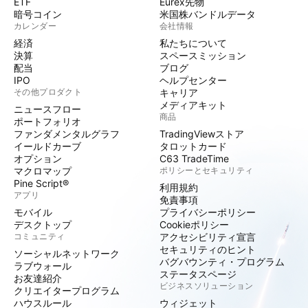
ETF
Eurex先物
暗号コイン
米国株バンドルデータ
カレンダー
会社情報
経済
私たちについて
決算
スペースミッション
配当
ブログ
IPO
ヘルプセンター
その他プロダクト
キャリア
メディアキット
ニュースフロー
商品
ポートフォリオ
ファンダメンタルグラフ
TradingViewストア
イールドカーブ
タロットカード
オプション
C63 TradeTime
マクロマップ
ポリシーとセキュリティ
Pine Script®
利用規約
アプリ
免責事項
モバイル
プライバシーポリシー
デスクトップ
Cookieポリシー
コミュニティ
アクセシビリティ宣言
セキュリティのヒント
ソーシャルネットワーク
バグバウンティ・プログラム
ラブウォール
ステータスページ
お友達紹介
ビジネスソリューション
クリエイタープログラム
ハウスルール
ウィジェット