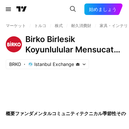
始めましょう
マーケット
/
トルコ
/
株式
/
耐久消費財
/
家具・インテリ
Birko Birlesik
Koyunlulular Mensucat
ve Ticaret A.S.
BRKO
Istanbul Exchange
概要
ファンダメンタル
コミュニティ
テクニカル
季節性
その