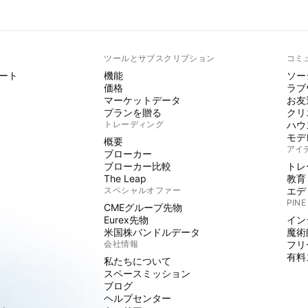
ト
ツールとサブスクリプション
コミ
ート
機能
ソー
価格
ラブ
マーケットデータ
お友
プランを贈る
クリ
トレーディング
ハウ
モデ
概要
アイ
ブローカー
ブローカー比較
トレ
The Leap
教育
スペシャルオファー
エデ
PINE
CMEグループ先物
Eurex先物
イン
米国株バンドルデータ
魔術
会社情報
フリ
有料
私たちについて
スペースミッション
ブログ
ヘルプセンター