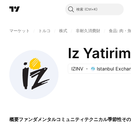
検索
マーケット
/
トルコ
/
株式
/
非耐久消費財
/
食品: 肉・
Iz Yatiri
IZINV
Istanbul Excha
概要
ファンダメンタル
コミュニティ
テクニカル
季節性
その