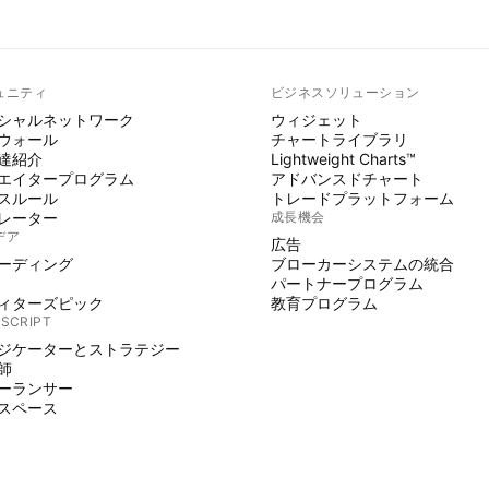
ュニティ
ビジネスソリューション
シャルネットワーク
ウィジェット
ウォール
チャートライブラリ
達紹介
Lightweight Charts™
エイタープログラム
アドバンスドチャート
スルール
トレードプラットフォーム
レーター
成長機会
デア
広告
ーディング
ブローカーシステムの統合
パートナープログラム
ィターズピック
教育プログラム
 SCRIPT
ジケーターとストラテジー
師
ーランサー
スペース