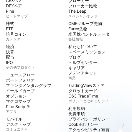
CEXペア
ブローカー
DEXペア
ブローカー比較
Pine
The Leap
ヒートマップ
スペシャルオファー
株式
CMEグループ先物
ETF
Eurex先物
暗号コイン
米国株バンドルデータ
カレンダー
会社情報
経済
私たちについて
決算
スペースミッション
配当
ブログ
IPO
ヘルプセンター
その他プロダクト
キャリア
メディアキット
ニュースフロー
商品
ポートフォリオ
ファンダメンタルグラフ
TradingViewストア
イールドカーブ
タロットカード
オプション
C63 TradeTime
マクロマップ
ポリシーとセキュリティ
Pine Script®
利用規約
アプリ
免責事項
モバイル
プライバシーポリシー
デスクトップ
Cookieポリシー
コミュニティ
アクセシビリティ宣言