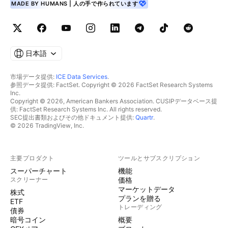
MADE BY HUMANS | 人の手で作られています
日本語
市場データ提供:
ICE Data Services
.
参照データ提供: FactSet. Copyright © 2026 FactSet Research Systems
Inc.
Copyright © 2026, American Bankers Association. CUSIPデータベース提
供: FactSet Research Systems Inc. All rights reserved.
SEC提出書類およびその他ドキュメント提供:
Quartr
.
© 2026 TradingView, Inc.
主要プロダクト
ツールとサブスクリプション
スーパーチャート
機能
スクリーナー
価格
マーケットデータ
株式
プランを贈る
ETF
トレーディング
債券
暗号コイン
概要