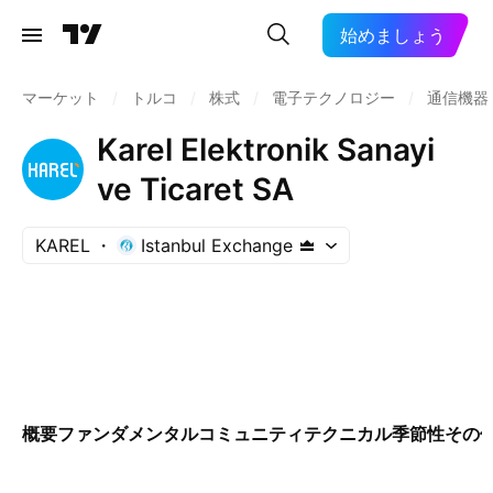
始めましょう
マーケット
/
トルコ
/
株式
/
電子テクノロジー
/
通信機器
Karel Elektronik Sanayi
ve Ticaret SA
KAREL
Istanbul Exchange
概要
ファンダメンタル
コミュニティ
テクニカル
季節性
その