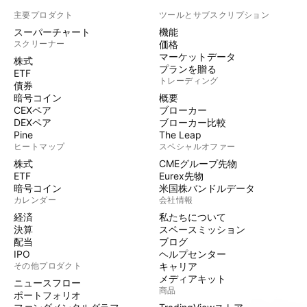
主要プロダクト
ツールとサブスクリプション
スーパーチャート
機能
スクリーナー
価格
マーケットデータ
株式
プランを贈る
ETF
トレーディング
債券
暗号コイン
概要
CEXペア
ブローカー
DEXペア
ブローカー比較
Pine
The Leap
ヒートマップ
スペシャルオファー
株式
CMEグループ先物
ETF
Eurex先物
暗号コイン
米国株バンドルデータ
カレンダー
会社情報
経済
私たちについて
決算
スペースミッション
配当
ブログ
IPO
ヘルプセンター
その他プロダクト
キャリア
メディアキット
ニュースフロー
商品
ポートフォリオ