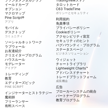
ファンダメンタルグラフ
TradingViewストア
イールドカーブ
タロットカード
オプション
C63 TradeTime
マクロマップ
ポリシーとセキュリティ
Pine Script®
利用規約
アプリ
免責事項
モバイル
プライバシーポリシー
デスクトップ
Cookieポリシー
コミュニティ
アクセシビリティ宣言
セキュリティのヒント
ソーシャルネットワーク
バグバウンティ・プログラム
ラブウォール
ステータスページ
お友達紹介
ビジネスソリューション
クリエイタープログラム
ハウスルール
ウィジェット
モデレーター
チャートライブラリ
アイデア
Lightweight Charts™
アドバンスドチャート
トレーディング
トレードプラットフォーム
教育
成長機会
エディターズピック
PINE SCRIPT
広告
ブローカーシステムの統合
インジケーターとストラテジー
パートナープログラム
魔術師
教育プログラム
フリーランサー
有料スペース