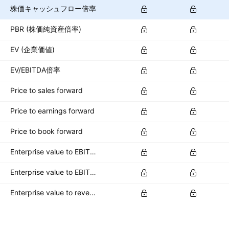
株価キャッシュフロー倍率
PBR (株価純資産倍率)
EV (企業価値)
EV/EBITDA倍率
Price to sales forward
Price to earnings forward
Price to book forward
Enterprise value to EBITDA forward
Enterprise value to EBIT forward
Enterprise value to revenue forward