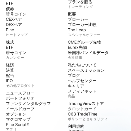
プランを贈る
ETF
トレーディング
債券
暗号コイン
概要
CEXペア
ブローカー
DEXペア
ブローカー比較
Pine
The Leap
ヒートマップ
スペシャルオファー
株式
CMEグループ先物
ETF
Eurex先物
暗号コイン
米国株バンドルデータ
カレンダー
会社情報
経済
私たちについて
決算
スペースミッション
配当
ブログ
IPO
ヘルプセンター
その他プロダクト
キャリア
メディアキット
ニュースフロー
商品
ポートフォリオ
ファンダメンタルグラフ
TradingViewストア
イールドカーブ
タロットカード
オプション
C63 TradeTime
マクロマップ
ポリシーとセキュリティ
Pine Script®
利用規約
アプリ