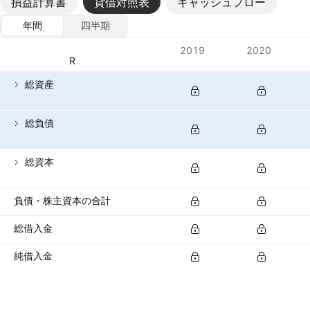
損益計算書
貸借対照表
キャッシュフロー
年間
四半期
指標
2019
2020
通貨: EUR
総資産
総負債
総資本
負債・株主資本の合計
総借入金
純借入金