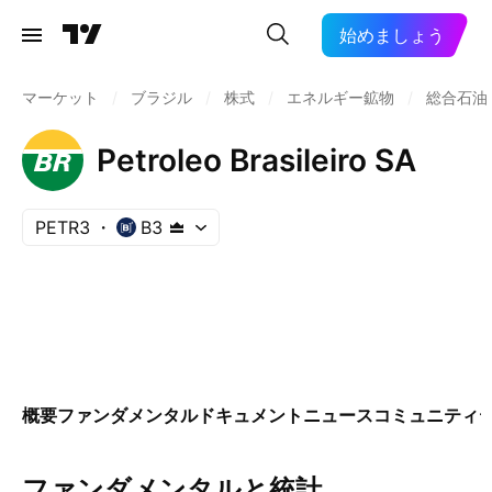
始めましょう
マーケット
/
ブラジル
/
株式
/
エネルギー鉱物
/
総合石油
Petroleo Brasileiro SA
PETR3
B3
概要
ファンダメンタル
ドキュメント
ニュース
コミュニティ
ファンダメンタルと統計