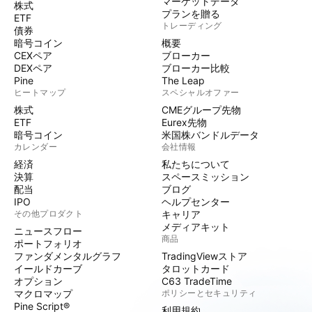
マーケットデータ
株式
プランを贈る
ETF
トレーディング
債券
暗号コイン
概要
CEXペア
ブローカー
DEXペア
ブローカー比較
Pine
The Leap
ヒートマップ
スペシャルオファー
株式
CMEグループ先物
ETF
Eurex先物
暗号コイン
米国株バンドルデータ
カレンダー
会社情報
経済
私たちについて
決算
スペースミッション
配当
ブログ
IPO
ヘルプセンター
その他プロダクト
キャリア
メディアキット
ニュースフロー
商品
ポートフォリオ
ファンダメンタルグラフ
TradingViewストア
イールドカーブ
タロットカード
オプション
C63 TradeTime
マクロマップ
ポリシーとセキュリティ
Pine Script®
利用規約