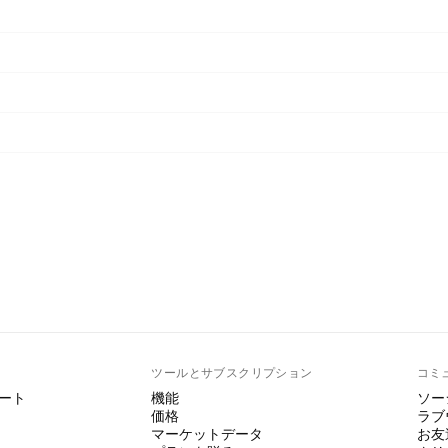
ト
ツールとサブスクリプション
コミ
ート
機能
ソー
価格
ラブ
マーケットデータ
お友