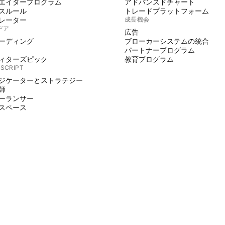
エイタープログラム
アドバンスドチャート
スルール
トレードプラットフォーム
レーター
成長機会
デア
広告
ーディング
ブローカーシステムの統合
パートナープログラム
ィターズピック
教育プログラム
 SCRIPT
ジケーターとストラテジー
師
ーランサー
スペース