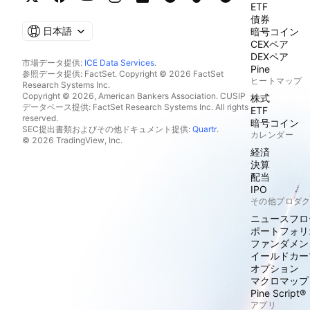
ETF
債券
日本語
暗号コイン
CEXペア
DEXペア
市場データ提供:
ICE Data Services
.
Pine
参照データ提供: FactSet. Copyright © 2026 FactSet
ヒートマップ
Research Systems Inc.
Copyright © 2026, American Bankers Association. CUSIP
株式
データベース提供: FactSet Research Systems Inc. All rights
ETF
reserved.
暗号コイン
SEC提出書類およびその他ドキュメント提供:
Quartr
.
カレンダー
© 2026 TradingView, Inc.
経済
決算
配当
IPO
その他プロダ
ニュースフロ
ポートフォリ
ファンダメン
イールドカー
オプション
マクロマップ
Pine Script®
アプリ