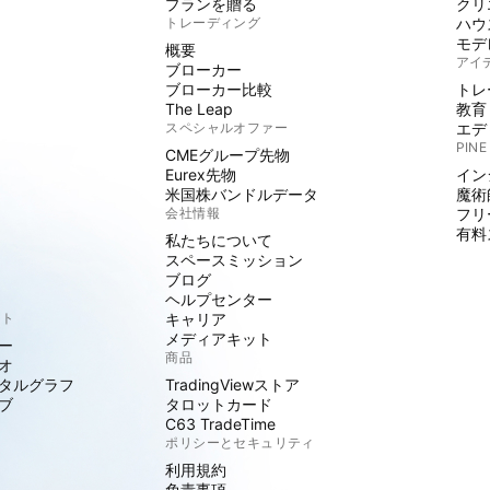
プランを贈る
クリ
トレーディング
ハウ
モデ
概要
アイ
ブローカー
ブローカー比較
トレ
The Leap
教育
スペシャルオファー
エデ
PINE
CMEグループ先物
Eurex先物
イン
米国株バンドルデータ
魔術
会社情報
フリ
有料
私たちについて
スペースミッション
ブログ
ヘルプセンター
クト
キャリア
メディアキット
ー
商品
オ
タルグラフ
TradingViewストア
ブ
タロットカード
C63 TradeTime
ポリシーとセキュリティ
利用規約
免責事項