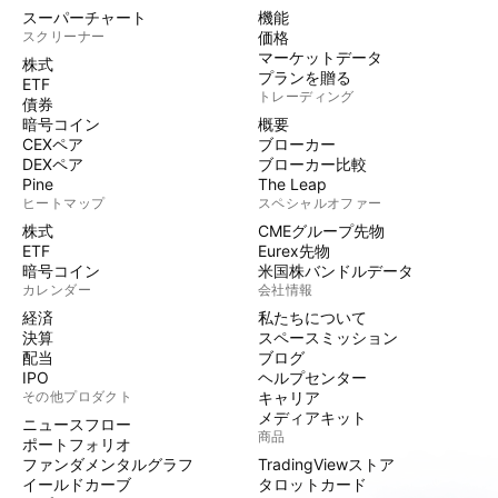
スーパーチャート
機能
スクリーナー
価格
マーケットデータ
株式
プランを贈る
ETF
トレーディング
債券
暗号コイン
概要
CEXペア
ブローカー
DEXペア
ブローカー比較
Pine
The Leap
ヒートマップ
スペシャルオファー
株式
CMEグループ先物
ETF
Eurex先物
暗号コイン
米国株バンドルデータ
カレンダー
会社情報
経済
私たちについて
決算
スペースミッション
配当
ブログ
IPO
ヘルプセンター
その他プロダクト
キャリア
メディアキット
ニュースフロー
商品
ポートフォリオ
ファンダメンタルグラフ
TradingViewストア
イールドカーブ
タロットカード