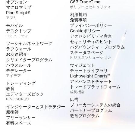
オプション
C63 TradeTime
マクロマップ
ポリシーとセキュリティ
Pine Script®
利用規約
アプリ
免責事項
モバイル
プライバシーポリシー
デスクトップ
Cookieポリシー
コミュニティ
アクセシビリティ宣言
セキュリティのヒント
ソーシャルネットワーク
バグバウンティ・プログラム
ラブウォール
ステータスページ
お友達紹介
ビジネスソリューション
クリエイタープログラム
ハウスルール
ウィジェット
モデレーター
チャートライブラリ
アイデア
Lightweight Charts™
アドバンスドチャート
トレーディング
トレードプラットフォーム
教育
成長機会
エディターズピック
PINE SCRIPT
広告
ブローカーシステムの統合
インジケーターとストラテジー
パートナープログラム
魔術師
教育プログラム
フリーランサー
有料スペース