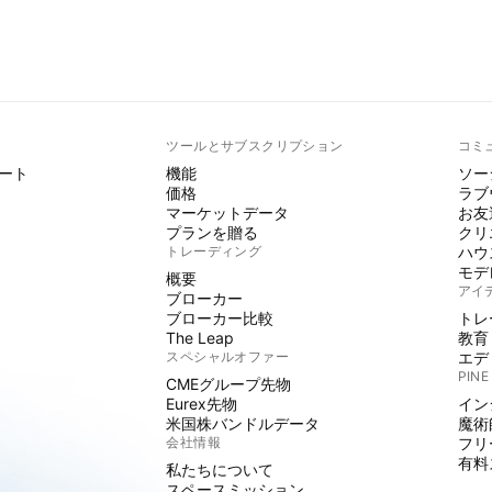
ト
ツールとサブスクリプション
コミ
ート
機能
ソー
価格
ラブ
マーケットデータ
お友
プランを贈る
クリ
トレーディング
ハウ
モデ
概要
アイ
ブローカー
ブローカー比較
トレ
The Leap
教育
スペシャルオファー
エデ
PINE
CMEグループ先物
Eurex先物
イン
米国株バンドルデータ
魔術
会社情報
フリ
有料
私たちについて
スペースミッション