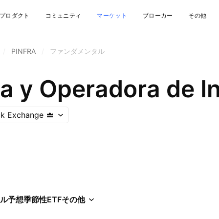
プロダクト
コミュニティ
マーケット
ブローカー
その他
/
PINFRA
/
ファンダメンタル
ck Exchange
ル
予想
季節性
ETF
その他