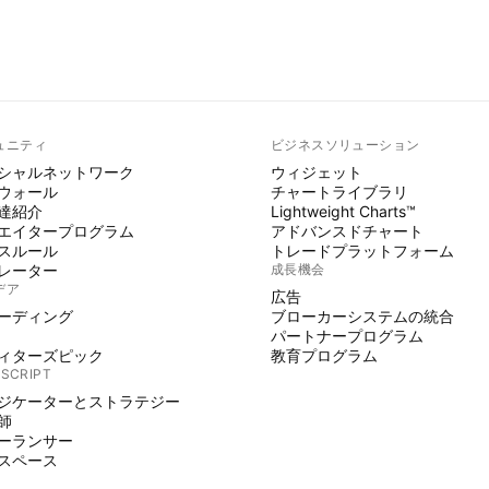
ュニティ
ビジネスソリューション
シャルネットワーク
ウィジェット
ウォール
チャートライブラリ
達紹介
Lightweight Charts™
エイタープログラム
アドバンスドチャート
スルール
トレードプラットフォーム
レーター
成長機会
デア
広告
ーディング
ブローカーシステムの統合
パートナープログラム
ィターズピック
教育プログラム
 SCRIPT
ジケーターとストラテジー
師
ーランサー
スペース