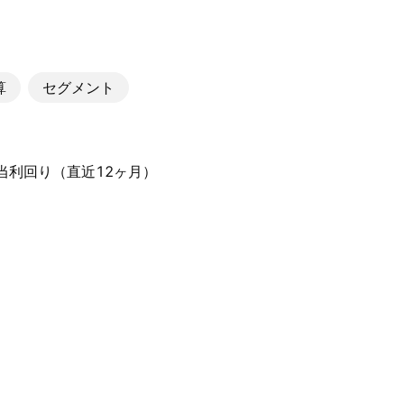
算
セグメント
配当利回り（直近12ヶ月）