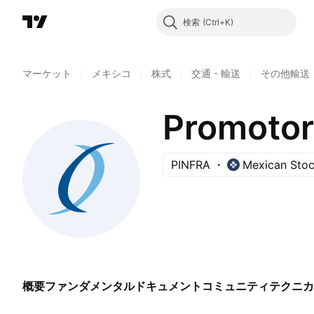
検索
マーケット
/
メキシコ
/
株式
/
交通・輸送
/
その他輸送
PINFRA
Mexican Sto
概要
ファンダメンタル
ドキュメント
コミュニティ
テクニカ