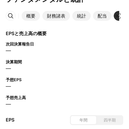
概要
財務諸表
統計
配当
決算
その他
EPSと売上高の概要
次回決算報告日
—
決算期間
—
予想EPS
—
予想売上高
—
EPS
年間
四半期