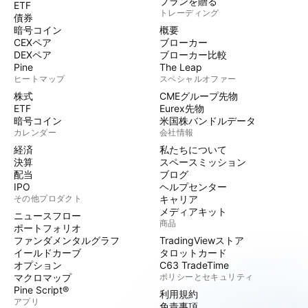
プランを贈る
ETF
トレーディング
債券
暗号コイン
概要
CEXペア
ブローカー
DEXペア
ブローカー比較
Pine
The Leap
ヒートマップ
スペシャルオファー
株式
CMEグループ先物
ETF
Eurex先物
暗号コイン
米国株バンドルデータ
カレンダー
会社情報
経済
私たちについて
決算
スペースミッション
配当
ブログ
IPO
ヘルプセンター
その他プロダクト
キャリア
メディアキット
ニュースフロー
商品
ポートフォリオ
ファンダメンタルグラフ
TradingViewストア
イールドカーブ
タロットカード
オプション
C63 TradeTime
マクロマップ
ポリシーとセキュリティ
Pine Script®
利用規約
アプリ
免責事項