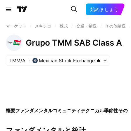
始めましょう
マーケット
/
メキシコ
/
株式
/
交通・輸送
/
その他輸送
/
Grupo TMM SAB Class A
TMM/A
Mexican Stock Exchange
概要
ファンダメンタル
コミュニティ
テクニカル
季節性
その
ファンダメンタルと統計