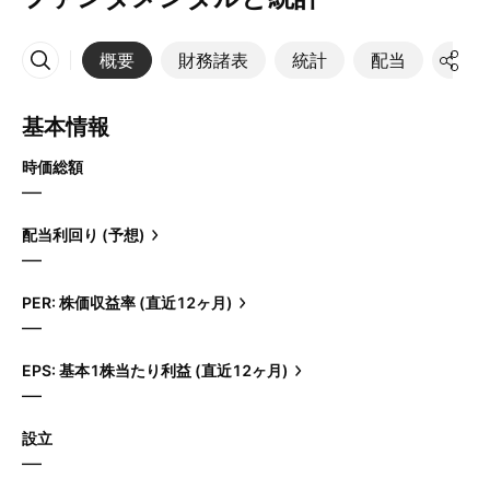
概要
財務諸表
統計
配当
決算
その他
基本情報
時価総額
—
配当利回り (予想)
—
PER: 株価収益率 (直近12ヶ月)
—
EPS: 基本1株当たり利益 (直近12ヶ月)
—
設立
—