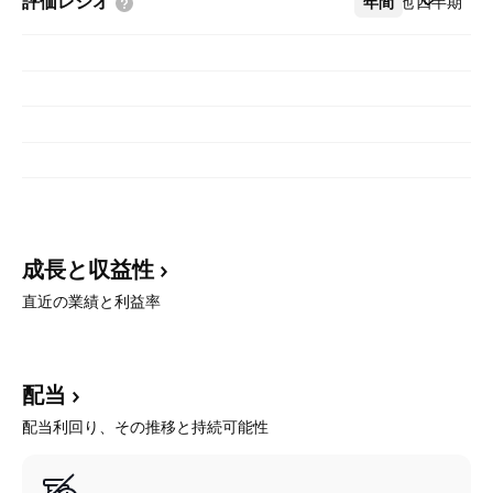
評価レシオ
年間
その他
四半期
成長と収益性
直近の業績と利益率
配当
配当利回り、その推移と持続可能性