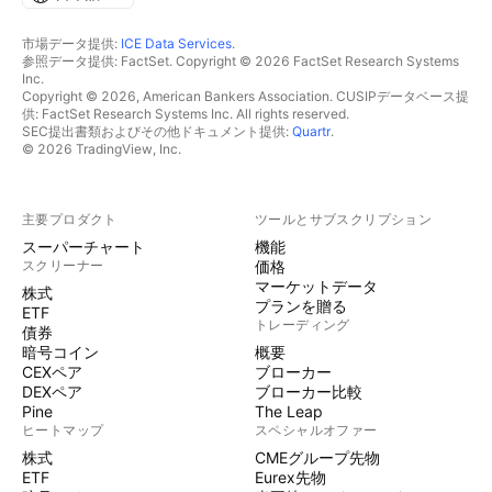
市場データ提供:
ICE Data Services
.
参照データ提供: FactSet. Copyright © 2026 FactSet Research Systems
Inc.
Copyright © 2026, American Bankers Association. CUSIPデータベース提
供: FactSet Research Systems Inc. All rights reserved.
SEC提出書類およびその他ドキュメント提供:
Quartr
.
© 2026 TradingView, Inc.
主要プロダクト
ツールとサブスクリプション
スーパーチャート
機能
スクリーナー
価格
マーケットデータ
株式
プランを贈る
ETF
トレーディング
債券
暗号コイン
概要
CEXペア
ブローカー
DEXペア
ブローカー比較
Pine
The Leap
ヒートマップ
スペシャルオファー
株式
CMEグループ先物
ETF
Eurex先物