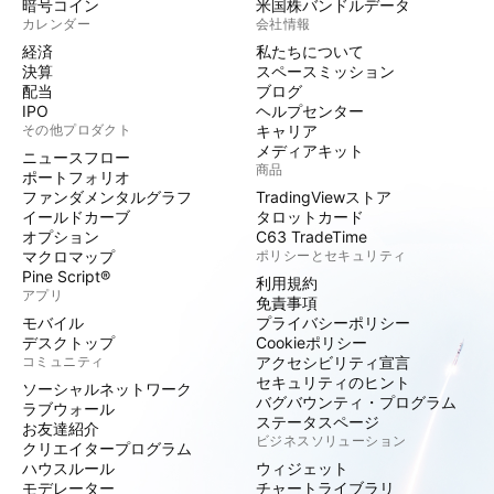
暗号コイン
米国株バンドルデータ
カレンダー
会社情報
経済
私たちについて
決算
スペースミッション
配当
ブログ
IPO
ヘルプセンター
その他プロダクト
キャリア
メディアキット
ニュースフロー
商品
ポートフォリオ
ファンダメンタルグラフ
TradingViewストア
イールドカーブ
タロットカード
オプション
C63 TradeTime
マクロマップ
ポリシーとセキュリティ
Pine Script®
利用規約
アプリ
免責事項
モバイル
プライバシーポリシー
デスクトップ
Cookieポリシー
コミュニティ
アクセシビリティ宣言
セキュリティのヒント
ソーシャルネットワーク
バグバウンティ・プログラム
ラブウォール
ステータスページ
お友達紹介
ビジネスソリューション
クリエイタープログラム
ハウスルール
ウィジェット
モデレーター
チャートライブラリ