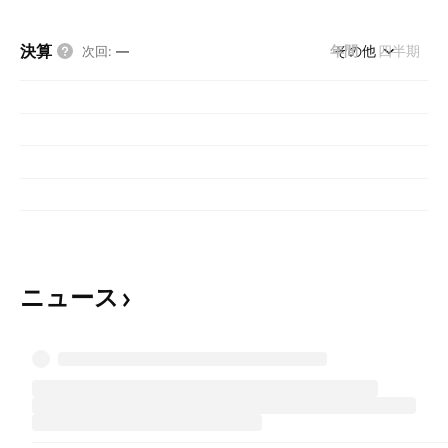
決算
年間
その他
四半期
次回
:
—
ニュース