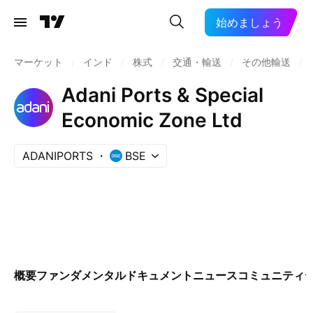
始めましょう
マーケット
/
インド
/
株式
/
交通・輸送
/
その他輸送
/
Adani Ports & Special
Economic Zone Ltd
ADANIPORTS
BSE
概要
ファンダメンタル
ドキュメント
ニュース
コミュニティ