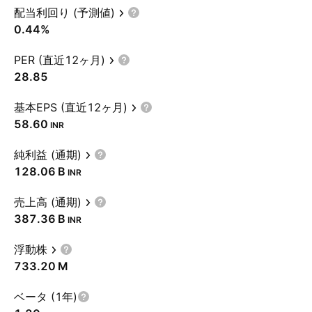
配当利回り (予測値)
0.44%
PER (直近12ヶ月)
28.85
基本EPS (直近12ヶ月)
58.60
INR
純利益 (通期)
‪128.06 B‬
INR
売上高 (通期)
‪387.36 B‬
INR
浮動株
‪733.20 M‬
ベータ (1年)