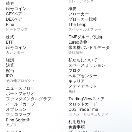
トレーディング
債券
暗号コイン
概要
CEXペア
ブローカー
DEXペア
ブローカー比較
Pine
The Leap
ヒートマップ
スペシャルオファー
株式
CMEグループ先物
ETF
Eurex先物
暗号コイン
米国株バンドルデータ
カレンダー
会社情報
経済
私たちについて
決算
スペースミッション
配当
ブログ
IPO
ヘルプセンター
その他プロダクト
キャリア
メディアキット
ニュースフロー
商品
ポートフォリオ
ファンダメンタルグラフ
TradingViewストア
イールドカーブ
タロットカード
オプション
C63 TradeTime
マクロマップ
ポリシーとセキュリティ
Pine Script®
利用規約
アプリ
免責事項