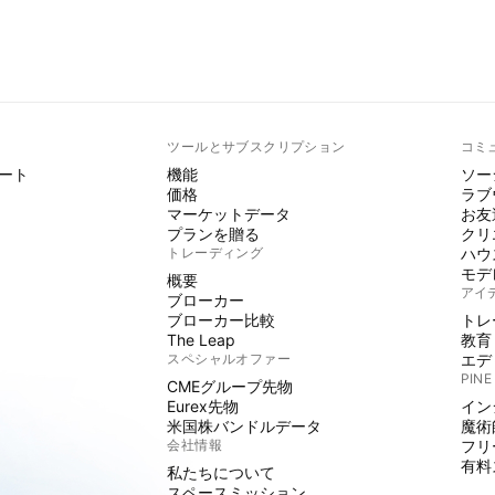
ト
ツールとサブスクリプション
コミ
ート
機能
ソー
価格
ラブ
マーケットデータ
お友
プランを贈る
クリ
トレーディング
ハウ
モデ
概要
アイ
ブローカー
ブローカー比較
トレ
The Leap
教育
スペシャルオファー
エデ
PINE
CMEグループ先物
Eurex先物
イン
米国株バンドルデータ
魔術
会社情報
フリ
有料
私たちについて
スペースミッション