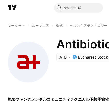
検索
マーケット
/
ルーマニア
/
株式
/
ヘルスケアテクノロジー
Antibioti
ATB
Bucharest Stock
概要
ファンダメンタル
コミュニティ
テクニカル
予想
季節性