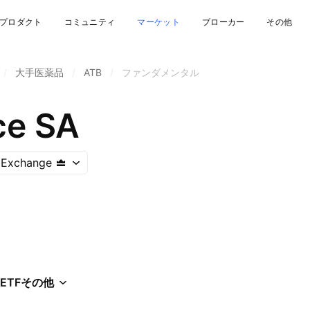
プロダクト
コミュニティ
マーケット
ブローカー
その他
/
大手医薬品
/
ATB
/
ファンダメンタル
ce SA
 Exchange
ETF
その他