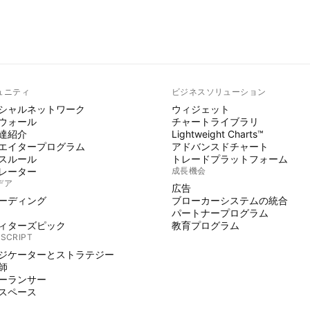
ュニティ
ビジネスソリューション
シャルネットワーク
ウィジェット
ウォール
チャートライブラリ
達紹介
Lightweight Charts™
エイタープログラム
アドバンスドチャート
スルール
トレードプラットフォーム
レーター
成長機会
デア
広告
ーディング
ブローカーシステムの統合
パートナープログラム
ィターズピック
教育プログラム
 SCRIPT
ジケーターとストラテジー
師
ーランサー
スペース