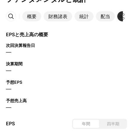
概要
財務諸表
統計
配当
決算
その他
EPSと売上高の概要
次回決算報告日
—
決算期間
—
予想EPS
—
予想売上高
—
EPS
年間
四半期