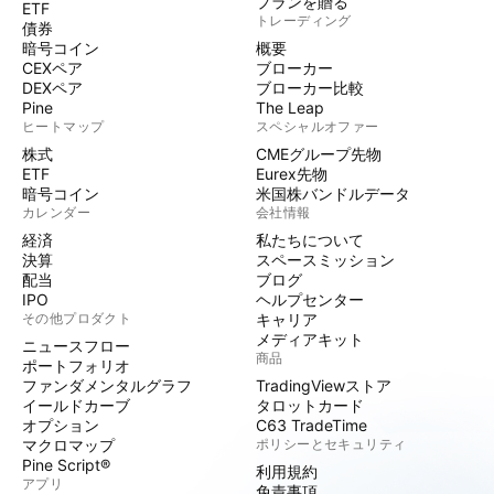
プランを贈る
ETF
トレーディング
債券
暗号コイン
概要
CEXペア
ブローカー
DEXペア
ブローカー比較
Pine
The Leap
ヒートマップ
スペシャルオファー
株式
CMEグループ先物
ETF
Eurex先物
暗号コイン
米国株バンドルデータ
カレンダー
会社情報
経済
私たちについて
決算
スペースミッション
配当
ブログ
IPO
ヘルプセンター
その他プロダクト
キャリア
メディアキット
ニュースフロー
商品
ポートフォリオ
ファンダメンタルグラフ
TradingViewストア
イールドカーブ
タロットカード
オプション
C63 TradeTime
マクロマップ
ポリシーとセキュリティ
Pine Script®
利用規約
アプリ
免責事項