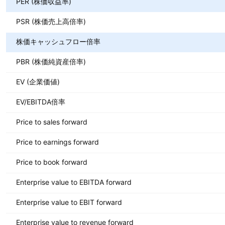
PER (株価収益率)
PSR (株価売上高倍率)
株価キャッシュフロー倍率
PBR (株価純資産倍率)
EV (企業価値)
EV/EBITDA倍率
Price to sales forward
Price to earnings forward
Price to book forward
Enterprise value to EBITDA forward
Enterprise value to EBIT forward
Enterprise value to revenue forward