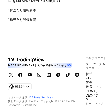
Tangible BPS (1株当たり有形資産)
1株当たり運転資本
1株当たり設備投資
主要プロダク
スーパーチャ
MADE BY HUMANS | 人の手で作られています
スクリーナー
株式
ETF
債券
日本語
暗号コイン
CEXペア
DEXペア
市場データ提供:
ICE Data Services
.
Pine
参照データ提供: FactSet. Copyright © 2026 FactSet
ヒートマップ
Research Systems Inc.