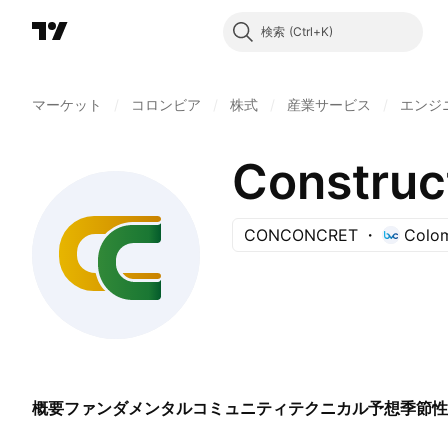
検索
マーケット
/
コロンビア
/
株式
/
産業サービス
/
エンジ
Construc
CONCONCRET
Colom
概要
ファンダメンタル
コミュニティ
テクニカル
予想
季節性