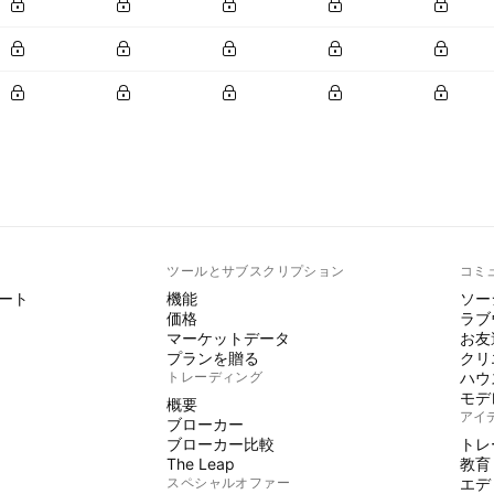
ト
ツールとサブスクリプション
コミ
ート
機能
ソー
価格
ラブ
マーケットデータ
お友
プランを贈る
クリ
トレーディング
ハウ
モデ
概要
アイ
ブローカー
ブローカー比較
トレ
The Leap
教育
スペシャルオファー
エデ