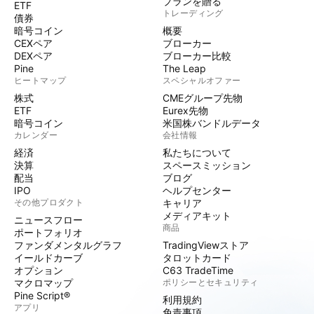
プランを贈る
ETF
トレーディング
債券
暗号コイン
概要
CEXペア
ブローカー
DEXペア
ブローカー比較
Pine
The Leap
ヒートマップ
スペシャルオファー
株式
CMEグループ先物
ETF
Eurex先物
暗号コイン
米国株バンドルデータ
カレンダー
会社情報
経済
私たちについて
決算
スペースミッション
配当
ブログ
IPO
ヘルプセンター
その他プロダクト
キャリア
メディアキット
ニュースフロー
商品
ポートフォリオ
ファンダメンタルグラフ
TradingViewストア
イールドカーブ
タロットカード
オプション
C63 TradeTime
マクロマップ
ポリシーとセキュリティ
Pine Script®
利用規約
アプリ
免責事項