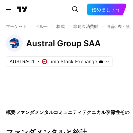
始めましょう
マーケット
/
ペルー
/
株式
/
非耐久消費財
/
食品: 肉・魚
Austral Group SAA
AUSTRAC1
Lima Stock Exchange
概要
ファンダメンタル
コミュニティ
テクニカル
季節性
その
ファンダメンタルと統計