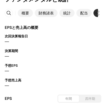
概要
財務諸表
統計
配当
決算
その他
EPSと売上高の概要
次回決算報告日
—
決算期間
—
予想EPS
—
予想売上高
—
EPS
年間
四半期