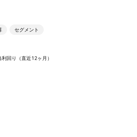
算
セグメント
配当利回り（直近12ヶ月）