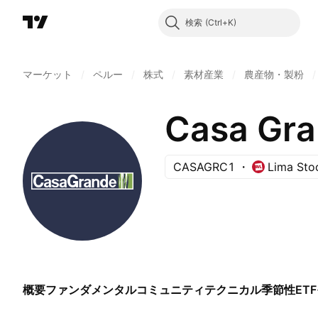
検索
マーケット
/
ペルー
/
株式
/
素材産業
/
農産物・製粉
/
Casa Gr
CASAGRC1
Lima Sto
概要
ファンダメンタル
コミュニティ
テクニカル
季節性
ETF