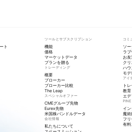
ト
ツールとサブスクリプション
コミ
ート
機能
ソー
価格
ラブ
マーケットデータ
お友
プランを贈る
クリ
トレーディング
ハウ
モデ
概要
アイ
ブローカー
ブローカー比較
トレ
The Leap
教育
スペシャルオファー
エデ
PINE
CMEグループ先物
Eurex先物
イン
米国株バンドルデータ
魔術
会社情報
フリ
有料
私たちについて
スペースミッション