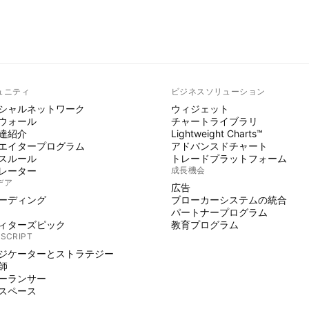
ュニティ
ビジネスソリューション
シャルネットワーク
ウィジェット
ウォール
チャートライブラリ
達紹介
Lightweight Charts™
エイタープログラム
アドバンスドチャート
スルール
トレードプラットフォーム
レーター
成長機会
デア
広告
ーディング
ブローカーシステムの統合
パートナープログラム
ィターズピック
教育プログラム
 SCRIPT
ジケーターとストラテジー
師
ーランサー
スペース