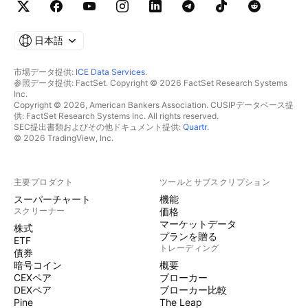
日本語
市場データ提供:
ICE Data Services
.
参照データ提供: FactSet. Copyright © 2026 FactSet Research Systems
Inc.
Copyright © 2026, American Bankers Association. CUSIPデータベース提
供: FactSet Research Systems Inc. All rights reserved.
SEC提出書類およびその他ドキュメント提供:
Quartr
.
© 2026 TradingView, Inc.
主要プロダクト
ツールとサブスクリプション
スーパーチャート
機能
スクリーナー
価格
マーケットデータ
株式
プランを贈る
ETF
トレーディング
債券
暗号コイン
概要
CEXペア
ブローカー
DEXペア
ブローカー比較
Pine
The Leap