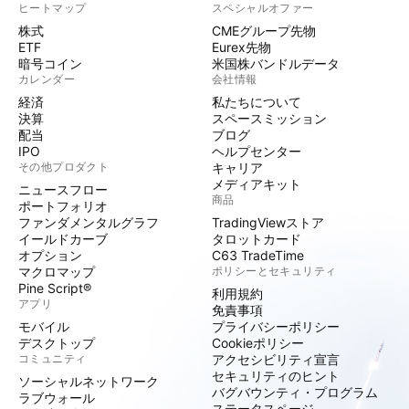
ヒートマップ
スペシャルオファー
株式
CMEグループ先物
ETF
Eurex先物
暗号コイン
米国株バンドルデータ
カレンダー
会社情報
経済
私たちについて
決算
スペースミッション
配当
ブログ
IPO
ヘルプセンター
その他プロダクト
キャリア
メディアキット
ニュースフロー
商品
ポートフォリオ
ファンダメンタルグラフ
TradingViewストア
イールドカーブ
タロットカード
オプション
C63 TradeTime
マクロマップ
ポリシーとセキュリティ
Pine Script®
利用規約
アプリ
免責事項
モバイル
プライバシーポリシー
デスクトップ
Cookieポリシー
コミュニティ
アクセシビリティ宣言
セキュリティのヒント
ソーシャルネットワーク
バグバウンティ・プログラム
ラブウォール
ステータスページ