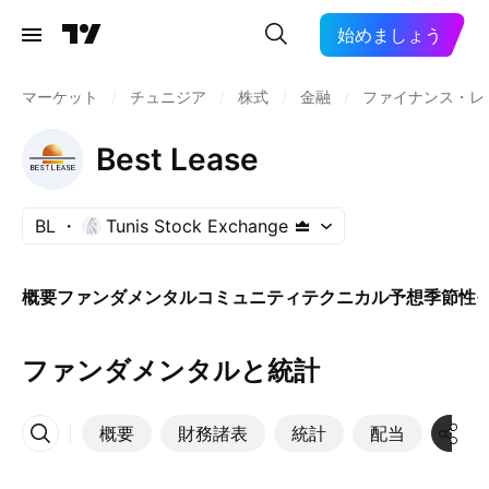
始めましょう
マーケット
/
チュニジア
/
株式
/
金融
/
ファイナンス・レ
Best Lease
BL
Tunis Stock Exchange
概要
ファンダメンタル
コミュニティ
テクニカル
予想
季節性
ファンダメンタルと統計
概要
財務諸表
統計
配当
決算
その他