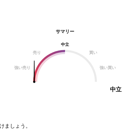
サマリー
中立
売り
買い
強い売り
強い買い
中立
けましょう。