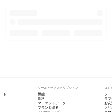
ト
ツールとサブスクリプション
コミ
ート
機能
ソー
価格
ラブ
マーケットデータ
お友
プランを贈る
クリ
トレーディング
ハウ