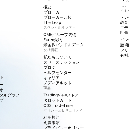
モデ
概要
アイ
ブローカー
ブローカー比較
トレ
The Leap
教育
スペシャルオファー
エデ
PINE
CMEグループ先物
Eurex先物
イン
米国株バンドルデータ
魔術
会社情報
フリ
有料
私たちについて
スペースミッション
ブログ
ヘルプセンター
クト
キャリア
メディアキット
ー
商品
オ
タルグラフ
TradingViewストア
ブ
タロットカード
C63 TradeTime
ポリシーとセキュリティ
利用規約
免責事項
プライバシーポリシー