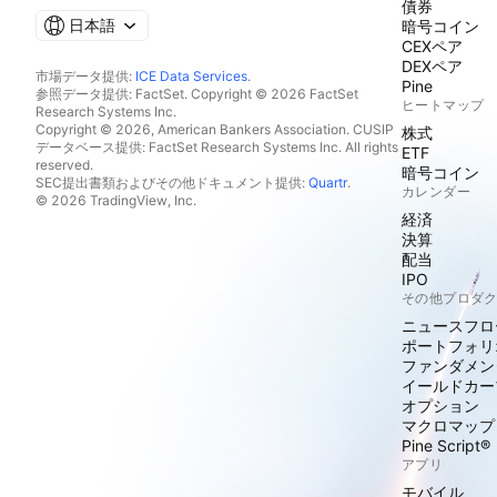
債券
日本語
暗号コイン
CEXペア
DEXペア
市場データ提供:
ICE Data Services
.
Pine
参照データ提供: FactSet. Copyright © 2026 FactSet
ヒートマップ
Research Systems Inc.
Copyright © 2026, American Bankers Association. CUSIP
株式
データベース提供: FactSet Research Systems Inc. All rights
ETF
reserved.
暗号コイン
SEC提出書類およびその他ドキュメント提供:
Quartr
.
カレンダー
© 2026 TradingView, Inc.
経済
決算
配当
IPO
その他プロダ
ニュースフロ
ポートフォリ
ファンダメン
イールドカー
オプション
マクロマップ
Pine Script®
アプリ
モバイル