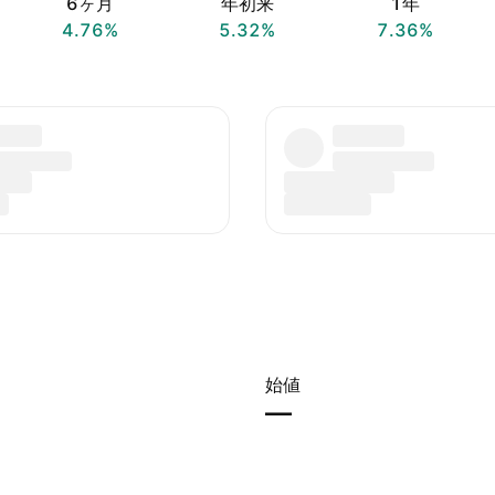
6ヶ月
年初来
1年
4.76%
5.32%
7.36%
始値
—