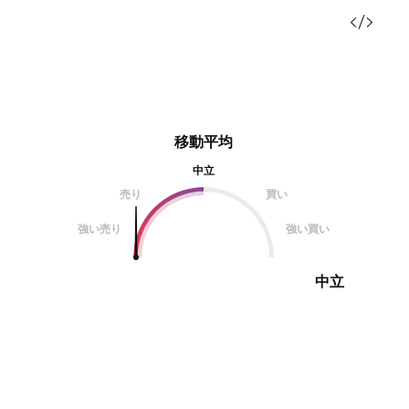
移動平均
中立
売り
買い
強い売り
強い買い
中立