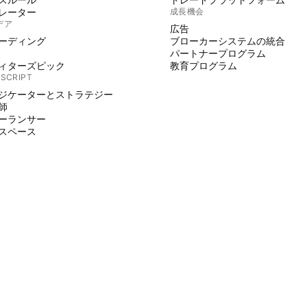
レーター
成長機会
デア
広告
ーディング
ブローカーシステムの統合
パートナープログラム
ィターズピック
教育プログラム
 SCRIPT
ジケーターとストラテジー
師
ーランサー
スペース