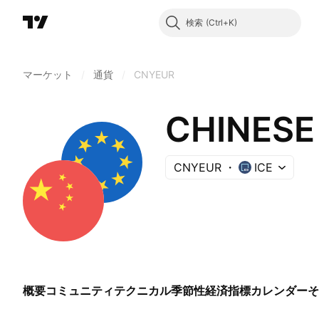
検索
マーケット
/
通貨
/
CNYEUR
CHINESE
CNYEUR
ICE
概要
コミュニティ
テクニカル
季節性
経済指標カレンダー
そ