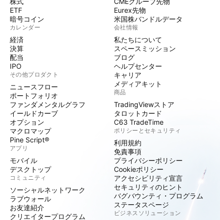
株式
CMEグループ先物
ETF
Eurex先物
暗号コイン
米国株バンドルデータ
カレンダー
会社情報
経済
私たちについて
決算
スペースミッション
配当
ブログ
IPO
ヘルプセンター
その他プロダクト
キャリア
メディアキット
ニュースフロー
商品
ポートフォリオ
ファンダメンタルグラフ
TradingViewストア
イールドカーブ
タロットカード
オプション
C63 TradeTime
マクロマップ
ポリシーとセキュリティ
Pine Script®
利用規約
アプリ
免責事項
モバイル
プライバシーポリシー
デスクトップ
Cookieポリシー
コミュニティ
アクセシビリティ宣言
セキュリティのヒント
ソーシャルネットワーク
バグバウンティ・プログラム
ラブウォール
ステータスページ
お友達紹介
ビジネスソリューション
クリエイタープログラム