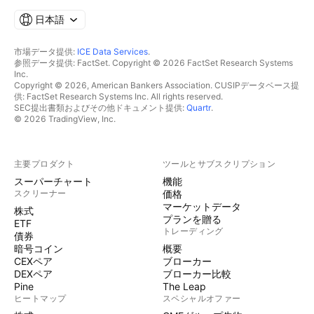
日本語
市場データ提供:
ICE Data Services
.
参照データ提供: FactSet. Copyright © 2026 FactSet Research Systems
Inc.
Copyright © 2026, American Bankers Association. CUSIPデータベース提
供: FactSet Research Systems Inc. All rights reserved.
SEC提出書類およびその他ドキュメント提供:
Quartr
.
© 2026 TradingView, Inc.
主要プロダクト
ツールとサブスクリプション
スーパーチャート
機能
スクリーナー
価格
マーケットデータ
株式
プランを贈る
ETF
トレーディング
債券
暗号コイン
概要
CEXペア
ブローカー
DEXペア
ブローカー比較
Pine
The Leap
ヒートマップ
スペシャルオファー