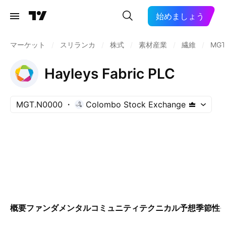
始めましょう
マーケット
/
スリランカ
/
株式
/
素材産業
/
繊維
/
MGT
Hayleys Fabric PLC
MGT.N0000
Colombo Stock Exchange
概要
ファンダメンタル
コミュニティ
テクニカル
予想
季節性