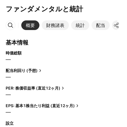
ファンダメンタルと統計
概要
財務諸表
統計
配当
決算
その他
基本情報
時価総額
—
配当利回り (予想)
—
PER: 株価収益率 (直近12ヶ月)
—
EPS: 基本1株当たり利益 (直近12ヶ月)
—
設立