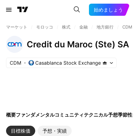
始めましょう
マーケット
/
モロッコ
/
株式
/
金融
/
地方銀行
/
CDM
Credit du Maroc (Ste) SA
CDM
Casablanca Stock Exchange
概要
ファンダメンタル
コミュニティ
テクニカル
予想
季節性
目標株価
予想・実績