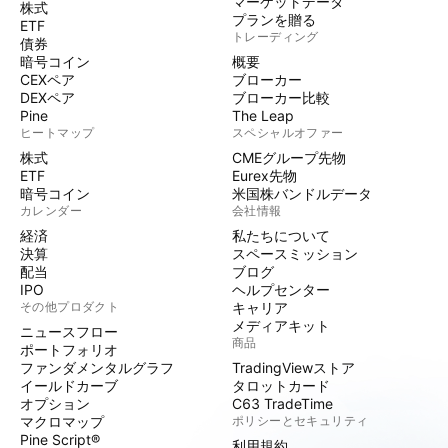
マーケットデータ
株式
プランを贈る
ETF
トレーディング
債券
暗号コイン
概要
CEXペア
ブローカー
DEXペア
ブローカー比較
Pine
The Leap
ヒートマップ
スペシャルオファー
株式
CMEグループ先物
ETF
Eurex先物
暗号コイン
米国株バンドルデータ
カレンダー
会社情報
経済
私たちについて
決算
スペースミッション
配当
ブログ
IPO
ヘルプセンター
その他プロダクト
キャリア
メディアキット
ニュースフロー
商品
ポートフォリオ
ファンダメンタルグラフ
TradingViewストア
イールドカーブ
タロットカード
オプション
C63 TradeTime
マクロマップ
ポリシーとセキュリティ
Pine Script®
利用規約